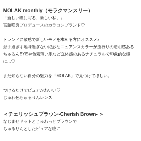
MOLAK monthly（モラクマンスリー）
『新しい瞳に写る、新しい私。』
宮脇咲良プロデュースのカラコンブランド♡
トレンドに敏感で新しいモノを求める方にオススメ♪
派手過ぎず地味過ぎない絶妙なニュアンスカラーが流行りの透明感ある
ちゅるんEYEや色素薄い系など立体感のあるナチュラルで印象的な瞳
に...♡
まだ知らない自分の魅力を『MOLAK』で見つけてほしい。
つけるだけでピュアかわいい♡
じゅわ色ちゅるりんレンズ
＜チェリッシュブラウン-Cherish Brown- ＞
なじませドットとじゅわっとブラウンで
ちゅるりんとしたピュアな瞳に