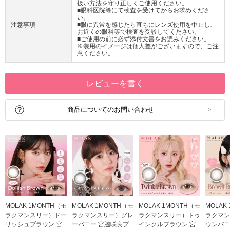
扱い方法を守り正しくご使用ください。
■眼科医院等にて検査を受けてからお求めくださ
い。
注意事項
■眼に異常を感じたら直ちにレンズ使用を中止し、
お近くの眼科等で検査を受診してください。
■ご使用の前に必ず添付文書をお読みください。
※装用のイメージは個人差がございますので、ご注
意ください。
レビューを書く
商品についてのお問い合わせ
MOLAK 1MONTH（モ
MOLAK 1MONTH（モ
MOLAK 1MONTH（モ
MOLAK
ラクマンスリー）ドー
ラクマンスリー）グレ
ラクマンスリー）トゥ
ラクマン
リッシュブラウン 宮
ーバニー 宮脇咲良プ
インクルブラウン 宮
ウンバニ