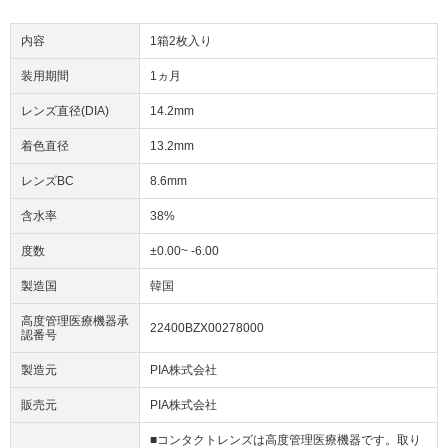
内容
1箱2枚入り
装用期間
1ヵ月
レンズ直径(DIA)
14.2mm
着色直径
13.2mm
レンズBC
8.6mm
含水率
38%
度数
±0.00~ -6.00
製造国
韓国
高度管理医療機器承
22400BZX00278000
認番号
製造元
PIA株式会社
販売元
PIA株式会社
■コンタクトレンズは高度管理医療機器です。取り