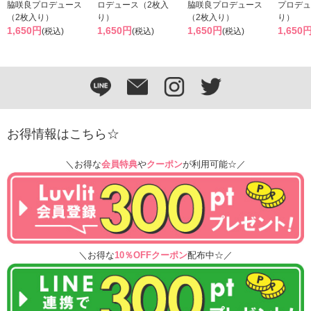
脇咲良プロデュース
ロデュース（2枚入
脇咲良プロデュース
プロデュ
（2枚入り）
り）
（2枚入り）
り）
1,650円
1,650円
1,650円
1,650
(税込)
(税込)
(税込)
お得情報はこちら☆
＼お得な
会員特典
や
クーポン
が利用可能☆／
＼お得な
10％OFFクーポン
配布中☆／