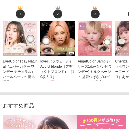
1
2
3
EverColor 1day Natur
loveil（ラヴェール）
AngelColor Bambiシ
Cheritt
al（エバーカラー ワ
Addict blonde（アデ
リーズ1day (バンビワ
ッタワン
ンデー ナチュラル）
ィクトブロンド） （1
ンデー) ミルクベージ
ーヌード
パールベージュ 新木
0枚入り）
ュ 益若つばさプロデ
り）あか
優子イメージモデルカ
1,760円
ュース（10枚入り）
ジモデル
(税込)
ラコン（20枚入り）
1,848円
1,683
(税込)
2,598円
(税込)
おすすめ商品