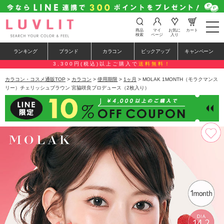
t
商品
マイ
お気に
カート
o
検索
ページ
入り
g
g
ランキング
ブランド
カラコン
ピックアップ
キャンペーン
l
e
3,300円(税込)以上ご購入で
送料無料！
n
a
カラコン・コスメ通販TOP
>
カラコン
>
使用期限
>
1ヶ月
> MOLAK 1MONTH（モラクマンス
v
リー）チェリッシュブラウン 宮脇咲良プロデュース（2枚入り）
i
g
a
t
i
o
n