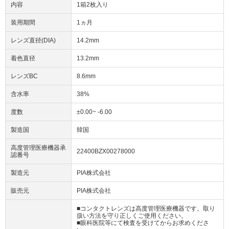
内容
1箱2枚入り
装用期間
1ヵ月
レンズ直径(DIA)
14.2mm
着色直径
13.2mm
レンズBC
8.6mm
含水率
38%
度数
±0.00~ -6.00
製造国
韓国
高度管理医療機器承
22400BZX00278000
認番号
製造元
PIA株式会社
販売元
PIA株式会社
■コンタクトレンズは高度管理医療機器です。取り
扱い方法を守り正しくご使用ください。
■眼科医院等にて検査を受けてからお求めくださ