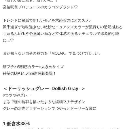
『新しい瞳に写る、新しい私。』
宮脇咲良プロデュースのカラコンブランド♡
トレンドに敏感で新しいモノを求める方にオススメ♪
派手過ぎず地味過ぎない絶妙なニュアンスカラーが流行りの透明感ある
ちゅるんEYEや色素薄い系など立体感のあるナチュラルで印象的な瞳
に...♡
まだ知らない自分の魅力を『MOLAK』で見つけてほしい。
細フチ×透明感カラー×大きめサイズ
待望のDIA14.5mm新色初登場！
＜ドーリッシュグレー -Dollish Gray- ＞
♯つやつやグレー
まるで瞳の輪郭を描いたような繊細フチデザイン
グレーの水光グラデーションでつやっとドーリーな瞳に
1.低含水38%