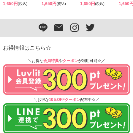
1,650円
1,650円
1,650円
1,650
(税込)
(税込)
(税込)
お得情報はこちら☆
＼お得な
会員特典
や
クーポン
が利用可能☆／
＼お得な
10％OFFクーポン
配布中☆／