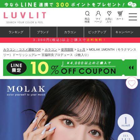
t
商品
マイ
お気に
カート
o
検索
ページ
入り
g
g
ランキング
ブランド
カラコン
ピックアップ
キャンペーン
l
e
3,300円(税込)以上ご購入で
送料無料！
n
a
カラコン・コスメ通販TOP
>
カラコン
>
使用期限
>
1ヶ月
> MOLAK 1MONTH（モラクマンス
v
リー）ドーリッシュグレー 宮脇咲良プロデュース（2枚入り）
i
g
a
t
i
o
n