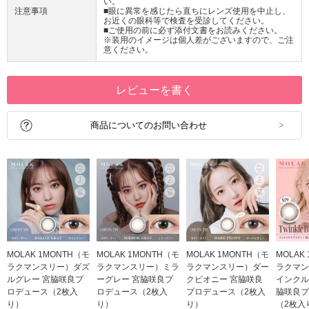
い。
注意事項
■眼に異常を感じたら直ちにレンズ使用を中止し、
お近くの眼科等で検査を受診してください。
■ご使用の前に必ず添付文書をお読みください。
※装用のイメージは個人差がございますので、ご注
意ください。
レビューを書く
商品についてのお問い合わせ
MOLAK 1MONTH（モ
MOLAK 1MONTH（モ
MOLAK 1MONTH（モ
MOLAK
ラクマンスリー）ダズ
ラクマンスリー）ミラ
ラクマンスリー）ダー
ラクマン
ルグレー 宮脇咲良プ
ーグレー 宮脇咲良プ
クピオニー 宮脇咲良
インクル
ロデュース（2枚入
ロデュース（2枚入
プロデュース（2枚入
脇咲良プ
り）
り）
り）
（2枚入