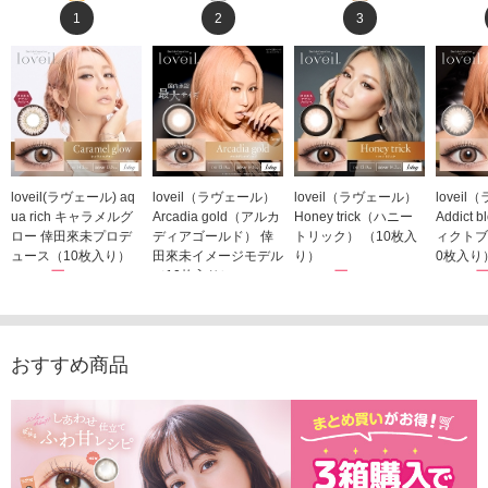
1
2
3
loveil(ラヴェール) aq
loveil（ラヴェール）
loveil（ラヴェール）
lovei
ua rich キャラメルグ
Arcadia gold（アルカ
Honey trick（ハニー
Addict
ロー 倖田來未プロデ
ディアゴールド） 倖
トリック） （10枚入
ィクトブ
ュース（10枚入り）
田來未イメージモデル
り）
0枚入り
1,760円
（10枚入り）
1,760円
1,760
(税込)
(税込)
1,760円
(税込)
おすすめ商品