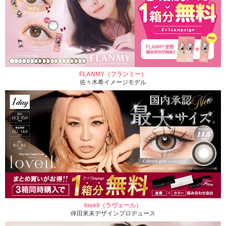
FLANMY（フランミー）
佐々木希イメージモデル
loveil（ラヴェール）
倖田來未デザインプロデュース