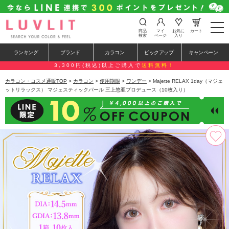
t
商品
マイ
お気に
カート
o
検索
ページ
入り
g
g
ランキング
ブランド
カラコン
ピックアップ
キャンペーン
l
e
3,300円(税込)以上ご購入で
送料無料！
n
a
カラコン・コスメ通販TOP
>
カラコン
>
使用期限
>
ワンデー
> Majette RELAX 1day（マジェ
v
ットリラックス） マジェスティックパール 三上悠亜プロデュース（10枚入り）
i
g
a
t
i
o
n