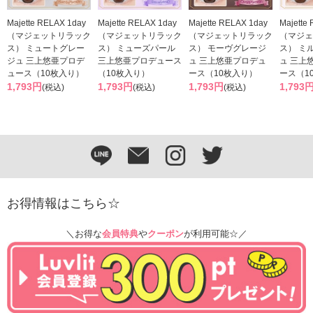
Majette RELAX 1day
Majette RELAX 1day
Majette RELAX 1day
Majette
（マジェットリラック
（マジェットリラック
（マジェットリラック
（マジェ
ス） ミュートグレー
ス） ミューズパール
ス） モーヴグレージ
ス） ミ
ジュ 三上悠亜プロデ
三上悠亜プロデュース
ュ 三上悠亜プロデュ
ュ 三上
ュース（10枚入り）
（10枚入り）
ース（10枚入り）
ース（1
1,793円
1,793円
1,793円
1,793
(税込)
(税込)
(税込)
お得情報はこちら☆
＼お得な
会員特典
や
クーポン
が利用可能☆／