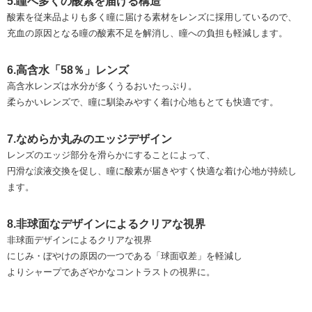
5.瞳へ多くの酸素を届ける構造
酸素を従来品よりも多く瞳に届ける素材をレンズに採用しているので、
充血の原因となる瞳の酸素不足を解消し、瞳への負担も軽減します。
6.高含水「58％」レンズ
高含水レンズは水分が多くうるおいたっぷり。
柔らかいレンズで、瞳に馴染みやすく着け心地もとても快適です。
7.なめらか丸みのエッジデザイン
レンズのエッジ部分を滑らかにすることによって、
円滑な涙液交換を促し、瞳に酸素が届きやすく快適な着け心地が持続し
ます。
8.非球面なデザインによるクリアな視界
非球面デザインによるクリアな視界
にじみ・ぼやけの原因の一つである「球面収差」を軽減し
よりシャープであざやかなコントラストの視界に。