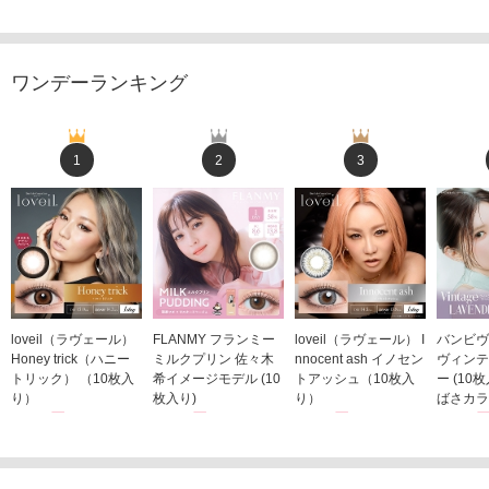
ワンデーランキング
1
2
3
loveil（ラヴェール）
FLANMY フランミー
loveil（ラヴェール） I
バンビヴ
Honey trick（ハニー
ミルクプリン 佐々木
nnocent ash イノセン
ヴィンテ
トリック） （10枚入
希イメージモデル (10
トアッシュ（10枚入
ー (10
り）
枚入り)
り）
ばさカラ
1,760円
1,815円
1,760円
1,848
(税込)
(税込)
(税込)