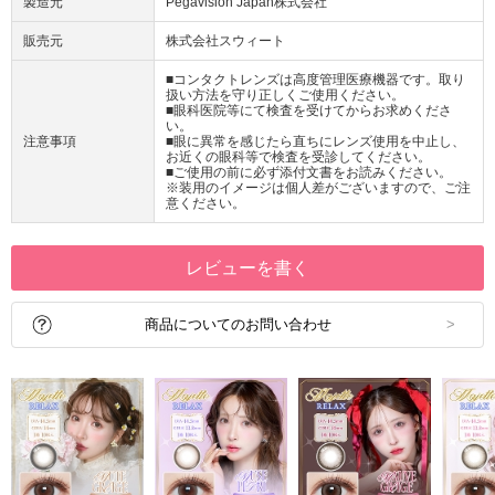
製造元
Pegavision Japan株式会社
販売元
株式会社スウィート
■コンタクトレンズは高度管理医療機器です。取り
扱い方法を守り正しくご使用ください。
■眼科医院等にて検査を受けてからお求めくださ
い。
注意事項
■眼に異常を感じたら直ちにレンズ使用を中止し、
お近くの眼科等で検査を受診してください。
■ご使用の前に必ず添付文書をお読みください。
※装用のイメージは個人差がございますので、ご注
意ください。
レビューを書く
商品についてのお問い合わせ