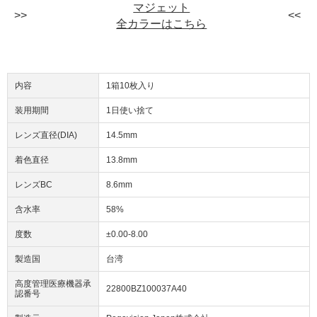
マジェット
全カラーはこちら
内容
1箱10枚入り
装用期間
1日使い捨て
レンズ直径(DIA)
14.5mm
着色直径
13.8mm
レンズBC
8.6mm
含水率
58%
度数
±0.00-8.00
製造国
台湾
高度管理医療機器承
22800BZ100037A40
認番号