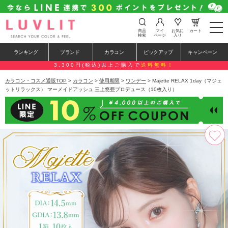
t
商品
マイ
お気に
カート
o
検索
ページ
入り
g
g
ランキング
ブランド
カラコン
ピックアップ
キャンペーン
l
e
3,300円(税込)以上ご購入で
送料無料！
n
a
カラコン・コスメ通販TOP
>
カラコン
>
使用期限
>
ワンデー
> Majette RELAX 1day（マジェ
v
ットリラックス） マーメイドアッシュ 三上悠亜プロデュース（10枚入り）
i
g
a
t
i
o
n