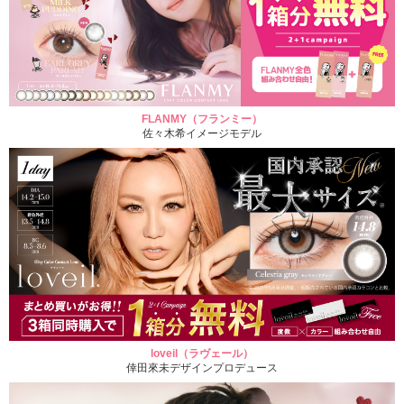
FLANMY（フランミー）
佐々木希イメージモデル
loveil（ラヴェール）
倖田來未デザインプロデュース