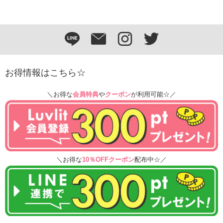
お得情報はこちら☆
＼お得な
会員特典
や
クーポン
が利用可能☆／
＼お得な
10％OFFクーポン
配布中☆／