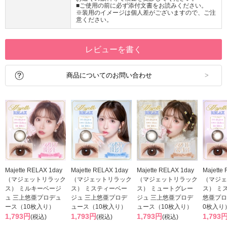
■ご使用の前に必ず添付文書をお読みください。
※装用のイメージは個人差がございますので、ご注
意ください。
レビューを書く
商品についてのお問い合わせ
Majette RELAX 1day
Majette RELAX 1day
Majette RELAX 1day
Majette
（マジェットリラック
（マジェットリラック
（マジェットリラック
（マジェ
ス） ミルキーベージ
ス） ミスティーベー
ス） ミュートグレー
ス） ミ
ュ 三上悠亜プロデュ
ジュ 三上悠亜プロデ
ジュ 三上悠亜プロデ
悠亜プロ
ース（10枚入り）
ュース（10枚入り）
ュース（10枚入り）
0枚入り
1,793円
1,793円
1,793円
1,793
(税込)
(税込)
(税込)