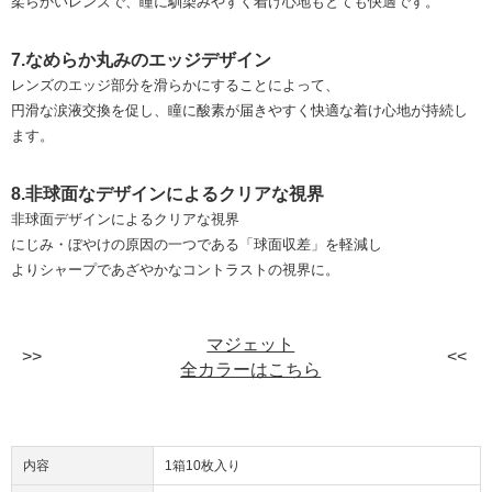
柔らかいレンズで、瞳に馴染みやすく着け心地もとても快適です。
7.なめらか丸みのエッジデザイン
レンズのエッジ部分を滑らかにすることによって、
円滑な涙液交換を促し、瞳に酸素が届きやすく快適な着け心地が持続し
ます。
8.非球面なデザインによるクリアな視界
非球面デザインによるクリアな視界
にじみ・ぼやけの原因の一つである「球面収差」を軽減し
よりシャープであざやかなコントラストの視界に。
マジェット
全カラーはこちら
内容
1箱10枚入り