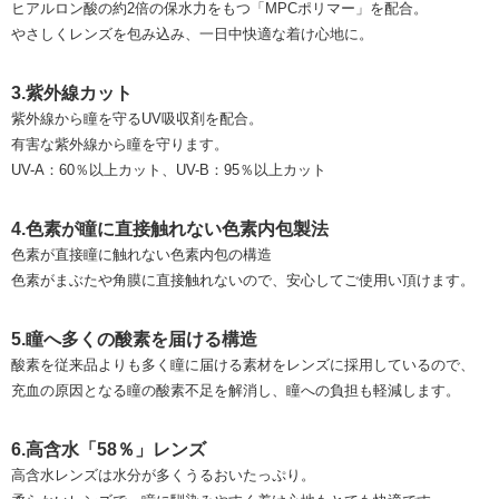
ヒアルロン酸の約2倍の保水力をもつ「MPCポリマー」を配合。
やさしくレンズを包み込み、一日中快適な着け心地に。
3.紫外線カット
紫外線から瞳を守るUV吸収剤を配合。
有害な紫外線から瞳を守ります。
UV-A：60％以上カット、UV-B：95％以上カット
4.色素が瞳に直接触れない色素内包製法
色素が直接瞳に触れない色素内包の構造
色素がまぶたや角膜に直接触れないので、安心してご使用い頂けます。
5.瞳へ多くの酸素を届ける構造
酸素を従来品よりも多く瞳に届ける素材をレンズに採用しているので、
充血の原因となる瞳の酸素不足を解消し、瞳への負担も軽減します。
6.高含水「58％」レンズ
高含水レンズは水分が多くうるおいたっぷり。