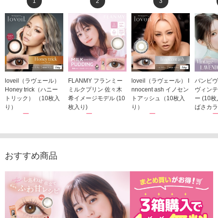
1
2
3
loveil（ラヴェール）
FLANMY フランミー
loveil（ラヴェール） I
バンビヴ
Honey trick（ハニー
ミルクプリン 佐々木
nnocent ash イノセン
ヴィンテ
トリック） （10枚入
希イメージモデル (10
トアッシュ（10枚入
ー (10
り）
枚入り)
り）
ばさカラ
1,760円
1,815円
1,760円
1,848
(税込)
(税込)
(税込)
おすすめ商品