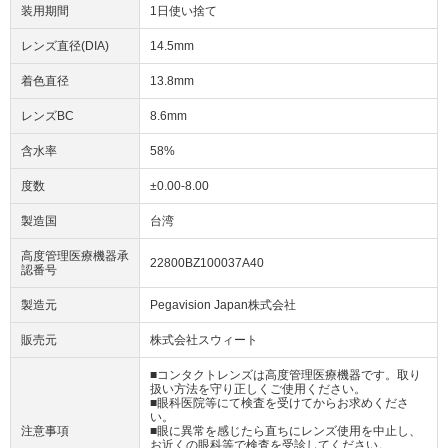
装用期間
1日使い捨て
レンズ直径(DIA)
14.5mm
着色直径
13.8mm
レンズBC
8.6mm
含水率
58%
度数
±0.00-8.00
製造国
台湾
高度管理医療機器承
22800BZ100037A40
認番号
製造元
Pegavision Japan株式会社
販売元
株式会社スウィート
■コンタクトレンズは高度管理医療機器です。取り
扱い方法を守り正しくご使用ください。
■眼科医院等にて検査を受けてからお求めくださ
い。
注意事項
■眼に異常を感じたら直ちにレンズ使用を中止し、
お近くの眼科等で検査を受診してください。