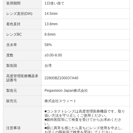
装用期間
1日使い捨て
レンズ直径(DIA)
14.5mm
着色直径
13.8mm
レンズBC
8.6mm
含水率
58%
度数
±0.00-8.00
製造国
台湾
高度管理医療機器承
22800BZ100037A40
認番号
製造元
Pegavision Japan株式会社
販売元
株式会社スウィート
■コンタクトレンズは高度管理医療機器です。取り
扱い方法を守り正しくご使用ください。
■眼科医院等にて検査を受けてからお求めくださ
い。
注意事項
■眼に異常を感じたら直ちにレンズ使用を中止し、
お近くの眼科等で検査を受診してください。