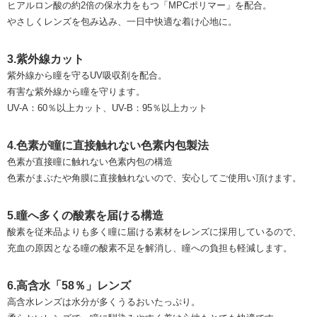
ヒアルロン酸の約2倍の保水力をもつ「MPCポリマー」を配合。
やさしくレンズを包み込み、一日中快適な着け心地に。
3.紫外線カット
紫外線から瞳を守るUV吸収剤を配合。
有害な紫外線から瞳を守ります。
UV-A：60％以上カット、UV-B：95％以上カット
4.色素が瞳に直接触れない色素内包製法
色素が直接瞳に触れない色素内包の構造
色素がまぶたや角膜に直接触れないので、安心してご使用い頂けます。
5.瞳へ多くの酸素を届ける構造
酸素を従来品よりも多く瞳に届ける素材をレンズに採用しているので、
充血の原因となる瞳の酸素不足を解消し、瞳への負担も軽減します。
6.高含水「58％」レンズ
高含水レンズは水分が多くうるおいたっぷり。