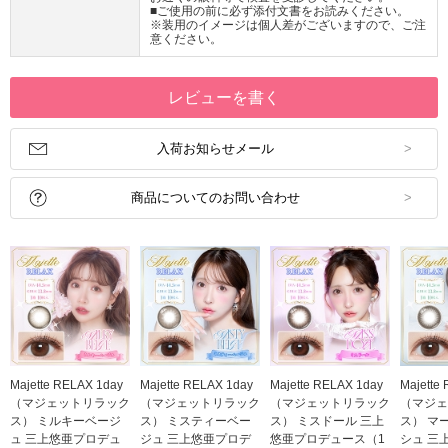
■ご使用の前に必ず添付文書をお読みください。
※装用のイメージは個人差がございますので、ご注
意ください。
レビューを書く
入荷お知らせメール
商品についてのお問い合わせ
Majette RELAX 1day
Majette RELAX 1day
Majette RELAX 1day
Majette
（マジェットリラック
（マジェットリラック
（マジェットリラック
（マジェ
ス） ミルキーベージ
ス） ミスティーベー
ス） ミスドール 三上
ス） マ
ュ 三上悠亜プロデュ
ジュ 三上悠亜プロデ
悠亜プロデュース（1
シュ 三