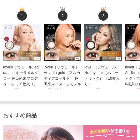
1
2
3
loveil(ラヴェール) aq
loveil（ラヴェール）
loveil（ラヴェール）
lovei
ua rich キャラメルグ
Arcadia gold（アルカ
Honey trick（ハニー
Addict
ロー 倖田來未プロデ
ディアゴールド） 倖
トリック） （10枚入
ィクトブ
ュース（10枚入り）
田來未イメージモデル
り）
0枚入り
1,760円
（10枚入り）
1,760円
1,760
(税込)
(税込)
1,760円
(税込)
おすすめ商品