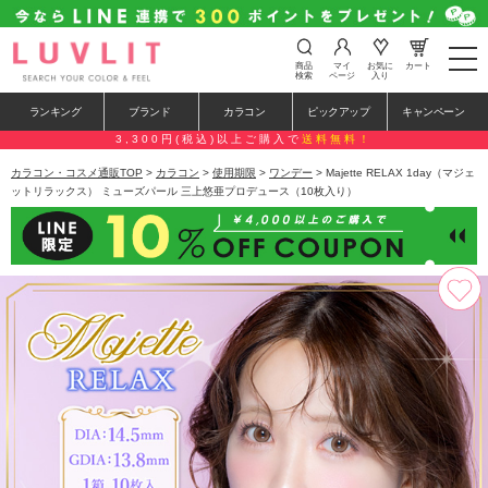
t
商品
マイ
お気に
カート
o
検索
ページ
入り
g
g
ランキング
ブランド
カラコン
ピックアップ
キャンペーン
l
e
3,300円(税込)以上ご購入で
送料無料！
n
a
カラコン・コスメ通販TOP
>
カラコン
>
使用期限
>
ワンデー
> Majette RELAX 1day（マジェ
v
ットリラックス） ミューズパール 三上悠亜プロデュース（10枚入り）
i
g
a
t
i
o
n