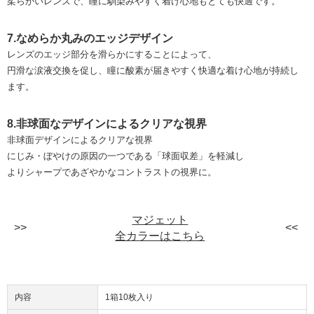
柔らかいレンズで、瞳に馴染みやすく着け心地もとても快適です。
7.なめらか丸みのエッジデザイン
レンズのエッジ部分を滑らかにすることによって、
円滑な涙液交換を促し、瞳に酸素が届きやすく快適な着け心地が持続し
ます。
8.非球面なデザインによるクリアな視界
非球面デザインによるクリアな視界
にじみ・ぼやけの原因の一つである「球面収差」を軽減し
よりシャープであざやかなコントラストの視界に。
マジェット
全カラーはこちら
内容
1箱10枚入り