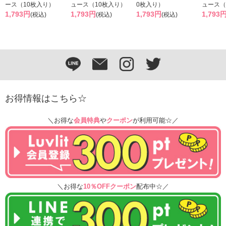
ース（10枚入り）
ュース（10枚入り）
0枚入り）
ュース（
1,793円
1,793円
1,793円
1,793
(税込)
(税込)
(税込)
お得情報はこちら☆
＼お得な
会員特典
や
クーポン
が利用可能☆／
＼お得な
10％OFFクーポン
配布中☆／