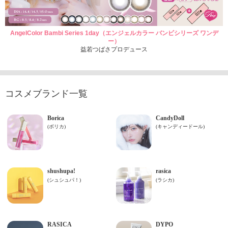
AngelColor Bambi Series 1day（エンジェルカラー バンビシリーズ ワンデ
ー）
益若つばさプロデュース
コスメブランド一覧