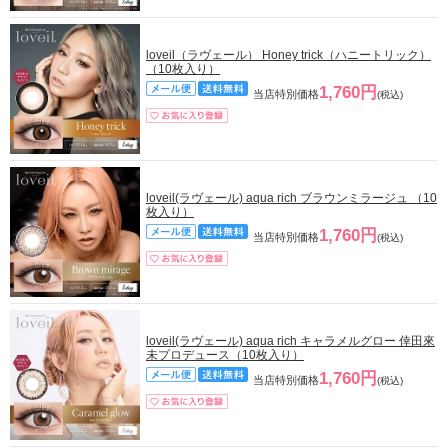
loveil（ラヴェール） Honey trick（ハニートリック）
（10枚入り）
1,760円
当店特別価格
(税込)
loveil(ラヴェール) aqua rich ブラウンミラージュ （10
枚入り）
1,760円
当店特別価格
(税込)
loveil(ラヴェール) aqua rich キャラメルグロー 倖田來
未プロデュース（10枚入り）
1,760円
当店特別価格
(税込)