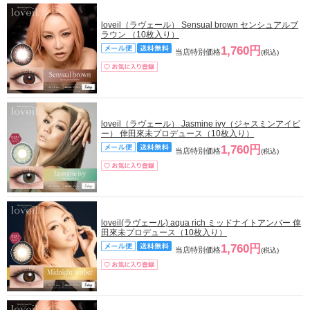
loveil（ラヴェール） Sensual brown センシュアルブ
ラウン （10枚入り）
1,760円
当店特別価格
(税込)
loveil（ラヴェール） Jasmine ivy（ジャスミンアイビ
ー） 倖田來未プロデュース（10枚入り）
1,760円
当店特別価格
(税込)
loveil(ラヴェール) aqua rich ミッドナイトアンバー 倖
田來未プロデュース（10枚入り）
1,760円
当店特別価格
(税込)