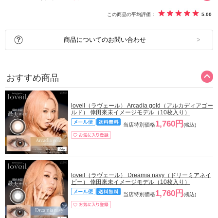
この商品の平均評価：
5.00
商品についてのお問い合わせ
おすすめ商品
loveil（ラヴェール） Arcadia gold（アルカディアゴー
ルド） 倖田來未イメージモデル（10枚入り）
1,760円
当店特別価格
(税込)
loveil（ラヴェール） Dreamia navy（ドリーミアネイ
ビー） 倖田來未イメージモデル（10枚入り）
1,760円
当店特別価格
(税込)