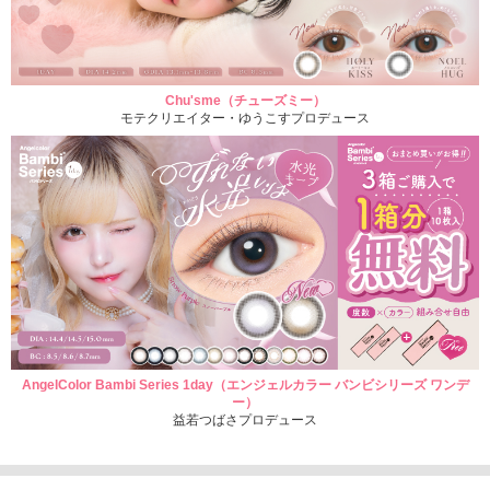
Chu'sme（チューズミー）
モテクリエイター・ゆうこすプロデュース
AngelColor Bambi Series 1day（エンジェルカラー バンビシリーズ ワンデ
ー）
益若つばさプロデュース