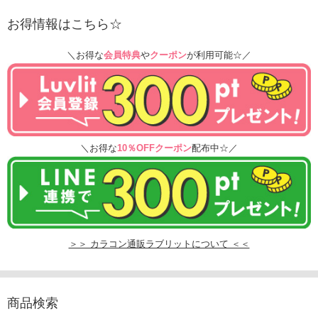
お得情報はこちら☆
＼お得な
会員特典
や
クーポン
が利用可能☆／
＼お得な
10％OFFクーポン
配布中☆／
＞＞ カラコン通販ラブリットについて ＜＜
商品検索