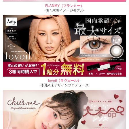
FLANMY（フランミー）
佐々木希イメージモデル
loveil（ラヴェール）
倖田來未デザインプロデュース