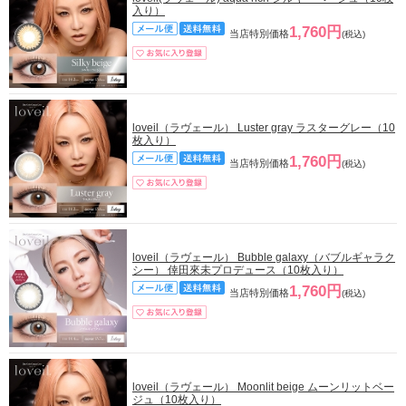
入り）
1,760円
当店特別価格
(税込)
loveil（ラヴェール） Luster gray ラスターグレー（10
枚入り）
1,760円
当店特別価格
(税込)
loveil（ラヴェール） Bubble galaxy（バブルギャラク
シー） 倖田來未プロデュース（10枚入り）
1,760円
当店特別価格
(税込)
loveil（ラヴェール） Moonlit beige ムーンリットベー
ジュ（10枚入り）