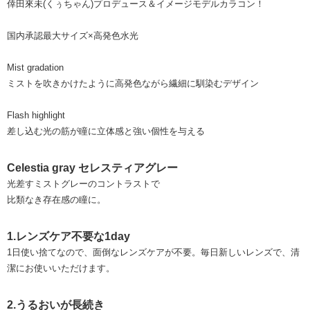
倖田來未(くぅちゃん)プロデュース＆イメージモデルカラコン！
国内承認最大サイズ×高発色水光
Mist gradation
ミストを吹きかけたように高発色ながら繊細に馴染むデザイン
Flash highlight
差し込む光の筋が瞳に立体感と強い個性を与える
Celestia gray セレスティアグレー
光差すミストグレーのコントラストで
比類なき存在感の瞳に。
1.レンズケア不要な1day
1日使い捨てなので、面倒なレンズケアが不要。毎日新しいレンズで、清
潔にお使いいただけます。
2.うるおいが長続き