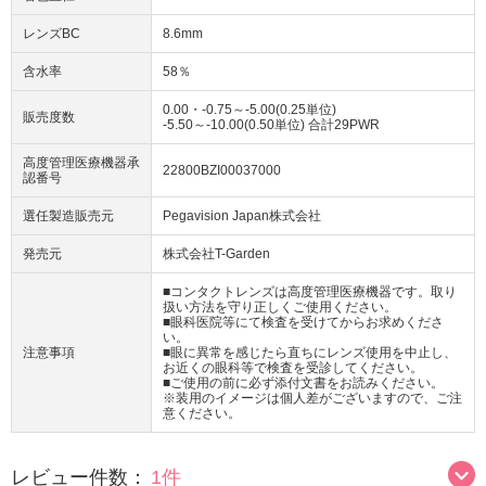
レンズBC
8.6mm
含水率
58％
0.00・-0.75～-5.00(0.25単位)
販売度数
-5.50～-10.00(0.50単位) 合計29PWR
高度管理医療機器承
22800BZI00037000
認番号
選任製造販売元
Pegavision Japan株式会社
発売元
株式会社T-Garden
■コンタクトレンズは高度管理医療機器です。取り
扱い方法を守り正しくご使用ください。
■眼科医院等にて検査を受けてからお求めくださ
い。
注意事項
■眼に異常を感じたら直ちにレンズ使用を中止し、
お近くの眼科等で検査を受診してください。
■ご使用の前に必ず添付文書をお読みください。
※装用のイメージは個人差がございますので、ご注
意ください。
レビュー件数：
1件