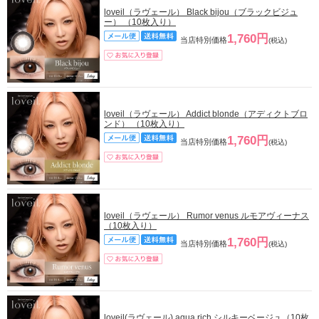
loveil（ラヴェール） Black bijou（ブラックビジュ
ー） （10枚入り）
1,760円
当店特別価格
(税込)
loveil（ラヴェール） Addict blonde（アディクトブロ
ンド） （10枚入り）
1,760円
当店特別価格
(税込)
loveil（ラヴェール） Rumor venus ルモアヴィーナス
（10枚入り）
1,760円
当店特別価格
(税込)
loveil(ラヴェール) aqua rich シルキーベージュ（10枚