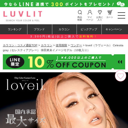
t
商品
マイ
お気に
カート
o
検索
ページ
入り
g
g
ランキング
ブランド
カラコン
ピックアップ
キャンペーン
l
e
3,300円(税込)以上ご購入で
送料無料！
n
a
カラコン・コスメ通販TOP
>
カラコン
>
使用期限
>
ワンデー
> loveil（ラヴェール） Celestia
v
gray（セレスティアグレー） 倖田來未イメージモデル（10枚入り）
i
g
a
t
i
o
n