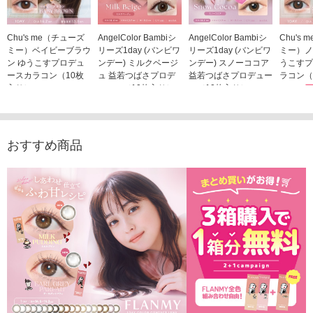
Chu's me（チューズ
AngelColor Bambiシ
AngelColor Bambiシ
Chu's
ミー）ベイビーブラウ
リーズ1day (バンビワ
リーズ1day (バンビワ
ミー）ノ
ン ゆうこすプロデュ
ンデー) ミルクベージ
ンデー) スノーココア
うこすプ
ースカラコン（10枚
ュ 益若つばさプロデ
益若つばさプロデュー
ラコン（
入り）
ュース（10枚入り）
ス（10枚入り）
1,705
1,705円
1,848円
1,848円
(税込)
(税込)
(税込)
おすすめ商品