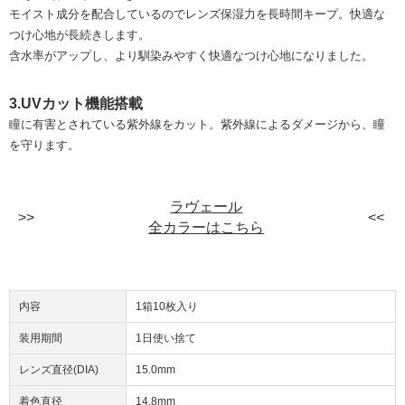
モイスト成分を配合しているのでレンズ保湿力を長時間キープ。快適な
つけ心地が長続きします。
含水率がアップし、より馴染みやすく快適なつけ心地になりました。
3.UVカット機能搭載
瞳に有害とされている紫外線をカット。紫外線によるダメージから、瞳
を守ります。
ラヴェール
全カラーはこちら
内容
1箱10枚入り
装用期間
1日使い捨て
レンズ直径(DIA)
15.0mm
着色直径
14.8mm