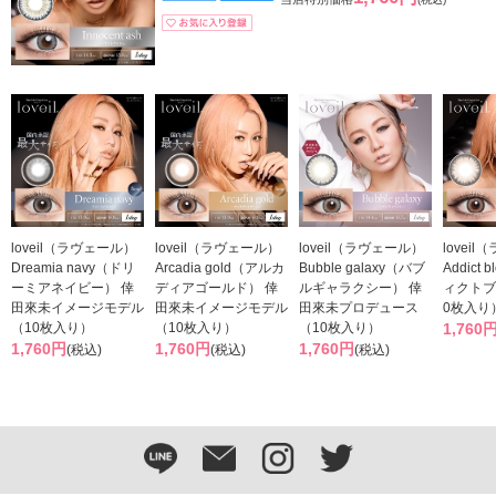
loveil（ラヴェール）
loveil（ラヴェール）
loveil（ラヴェール）
lovei
Dreamia navy（ドリ
Arcadia gold（アルカ
Bubble galaxy（バブ
Addict
ーミアネイビー） 倖
ディアゴールド） 倖
ルギャラクシー） 倖
ィクトブ
田來未イメージモデル
田來未イメージモデル
田來未プロデュース
0枚入り
（10枚入り）
（10枚入り）
（10枚入り）
1,760
1,760円
1,760円
1,760円
(税込)
(税込)
(税込)