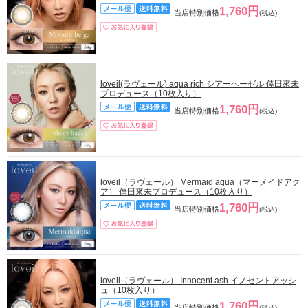
1,760円
当店特別価格
(税込)
loveil(ラヴェール) aqua rich シアーヘーゼル 倖田來未
プロデュース（10枚入り）
1,760円
当店特別価格
(税込)
loveil（ラヴェール） Mermaid aqua（マーメイドアク
ア） 倖田來未プロデュース（10枚入り）
1,760円
当店特別価格
(税込)
loveil（ラヴェール） Innocent ash イノセントアッシ
ュ（10枚入り）
1,760円
当店特別価格
(税込)