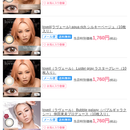
loveil(ラヴェール) aqua rich シルキーベージュ（10枚
入り）
1,760円
当店特別価格
(税込)
loveil（ラヴェール） Luster gray ラスターグレー（10
枚入り）
1,760円
当店特別価格
(税込)
loveil（ラヴェール） Bubble galaxy（バブルギャラク
シー） 倖田來未プロデュース（10枚入り）
1,760円
当店特別価格
(税込)