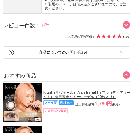
■ご使用の前に必ず添付文書をお読みください。
※装用のイメージは個人差がございますので、ご注
意ください。
レビュー件数：
1件
この商品の平均評価：
5.00
商品についてのお問い合わせ
おすすめ商品
loveil（ラヴェール） Arcadia gold（アルカディアゴー
ルド） 倖田來未イメージモデル（10枚入り）
1,760円
当店特別価格
(税込)