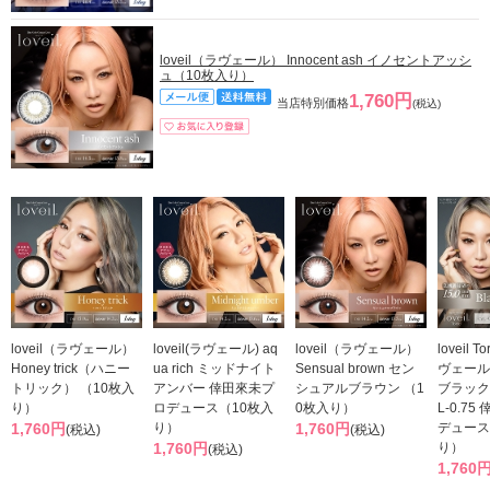
loveil（ラヴェール） Innocent ash イノセントアッシ
ュ（10枚入り）
1,760円
当店特別価格
(税込)
loveil（ラヴェール）
loveil(ラヴェール) aq
loveil（ラヴェール）
loveil T
Honey trick（ハニー
ua rich ミッドナイト
Sensual brown セン
ヴェール
トリック） （10枚入
アンバー 倖田來未プ
シュアルブラウン （1
ブラック
り）
ロデュース（10枚入
0枚入り）
L-0.7
1,760円
り）
1,760円
デュース
(税込)
(税込)
1,760円
り）
(税込)
1,760