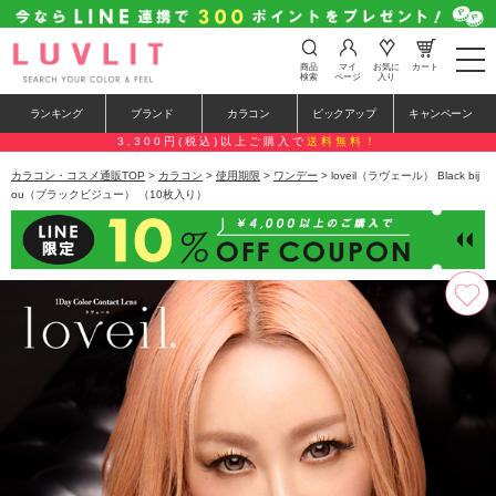
t
商品
マイ
お気に
カート
o
検索
ページ
入り
g
g
ランキング
ブランド
カラコン
ピックアップ
キャンペーン
l
e
3,300円(税込)以上ご購入で
送料無料！
n
a
カラコン・コスメ通販TOP
>
カラコン
>
使用期限
>
ワンデー
> loveil（ラヴェール） Black bij
v
ou（ブラックビジュー） （10枚入り）
i
g
a
t
i
o
n