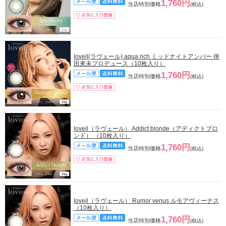
1,760円
当店特別価格
(税込)
loveil(ラヴェール) aqua rich ミッドナイトアンバー 倖
田來未プロデュース（10枚入り）
1,760円
当店特別価格
(税込)
loveil（ラヴェール） Addict blonde（アディクトブロ
ンド） （10枚入り）
1,760円
当店特別価格
(税込)
loveil（ラヴェール） Rumor venus ルモアヴィーナス
（10枚入り）
1,760円
当店特別価格
(税込)