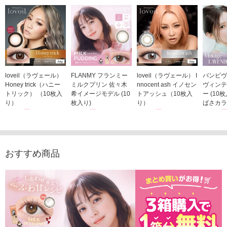
loveil（ラヴェール）
FLANMY フランミー
loveil（ラヴェール） I
バンビヴ
Honey trick（ハニー
ミルクプリン 佐々木
nnocent ash イノセン
ヴィンテ
トリック） （10枚入
希イメージモデル (10
トアッシュ（10枚入
ー (10
り）
枚入り)
り）
ばさカラ
1,760円
1,815円
1,760円
1,848
(税込)
(税込)
(税込)
おすすめ商品