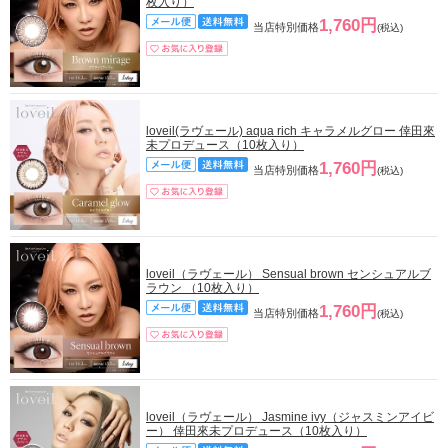
枚入り）
1,760円
当店特別価格
(税込)
loveil(ラヴェール) aqua rich キャラメルグロー 倖田來
未プロデュース（10枚入り）
1,760円
当店特別価格
(税込)
loveil（ラヴェール） Sensual brown センシュアルブ
ラウン （10枚入り）
1,760円
当店特別価格
(税込)
loveil（ラヴェール） Jasmine ivy（ジャスミンアイビ
ー） 倖田來未プロデュース（10枚入り）