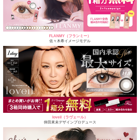
FLANMY（フランミー）
佐々木希イメージモデル
loveil（ラヴェール）
倖田來未デザインプロデュース