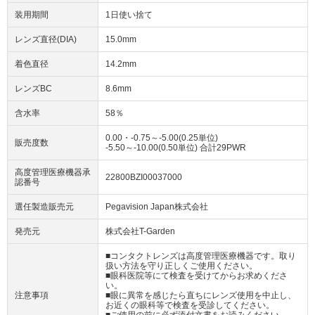
装用期間
1日使い捨て
レンズ直径(DIA)
15.0mm
着色直径
14.2mm
レンズBC
8.6mm
含水率
58％
0.00・-0.75～-5.00(0.25単位)
販売度数
-5.50～-10.00(0.50単位) 合計29PWR
高度管理医療機器承
22800BZI00037000
認番号
選任製造販売元
Pegavision Japan株式会社
発売元
株式会社T-Garden
■コンタクトレンズは高度管理医療機器です。取り
扱い方法を守り正しくご使用ください。
■眼科医院等にて検査を受けてからお求めくださ
い。
注意事項
■眼に異常を感じたら直ちにレンズ使用を中止し、
お近くの眼科等で検査を受診してください。