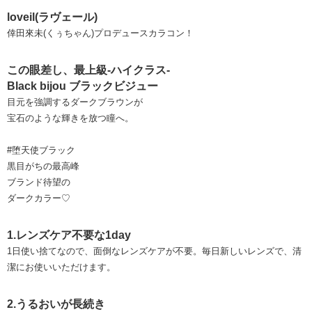
loveil(ラヴェール)
倖田來未(くぅちゃん)プロデュースカラコン！
この眼差し、最上級-ハイクラス-
Black bijou ブラックビジュー
目元を強調するダークブラウンが
宝石のような輝きを放つ瞳へ。
#堕天使ブラック
黒目がちの最高峰
ブランド待望の
ダークカラー♡
1.レンズケア不要な1day
1日使い捨てなので、面倒なレンズケアが不要。毎日新しいレンズで、清
潔にお使いいただけます。
2.うるおいが長続き