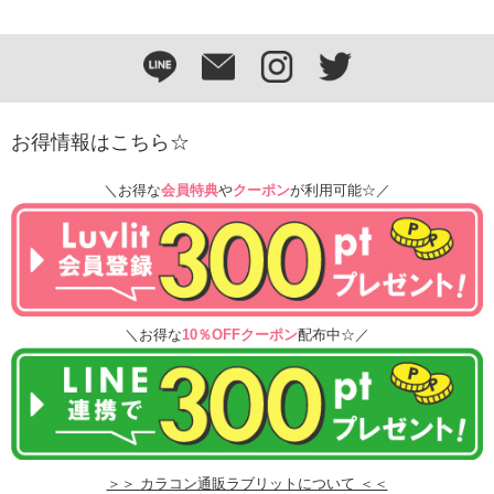
お得情報はこちら☆
＼お得な
会員特典
や
クーポン
が利用可能☆／
＼お得な
10％OFFクーポン
配布中☆／
＞＞ カラコン通販ラブリットについて ＜＜