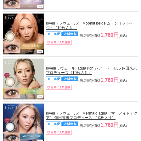
loveil（ラヴェール） Moonlit beige ムーンリットベー
ジュ（10枚入り）
1,760円
当店特別価格
(税込)
loveil(ラヴェール) aqua rich シアーヘーゼル 倖田來未
プロデュース（10枚入り）
1,760円
当店特別価格
(税込)
loveil（ラヴェール） Mermaid aqua（マーメイドアク
ア） 倖田來未プロデュース（10枚入り）
1,760円
当店特別価格
(税込)