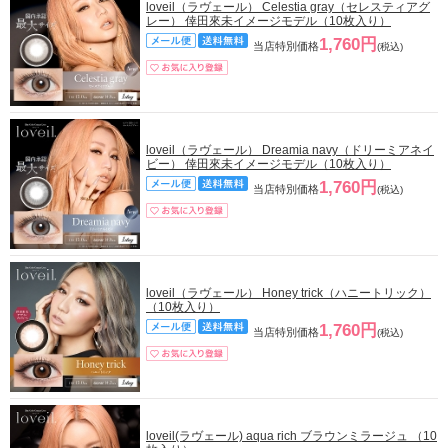
loveil（ラヴェール） Celestia gray（セレスティアグ
レー） 倖田來未イメージモデル（10枚入り）
1,760円
当店特別価格
(税込)
loveil（ラヴェール） Dreamia navy（ドリーミアネイ
ビー） 倖田來未イメージモデル（10枚入り）
1,760円
当店特別価格
(税込)
loveil（ラヴェール） Honey trick（ハニートリック）
（10枚入り）
1,760円
当店特別価格
(税込)
loveil(ラヴェール) aqua rich ブラウンミラージュ （10