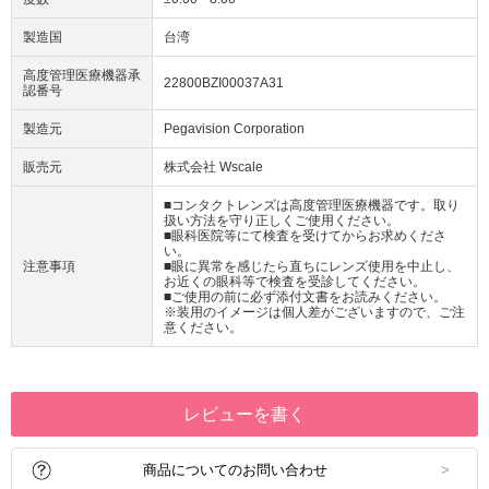
製造国
台湾
高度管理医療機器承
22800BZI00037A31
認番号
製造元
Pegavision Corporation
販売元
株式会社 Wscale
■コンタクトレンズは高度管理医療機器です。取り
扱い方法を守り正しくご使用ください。
■眼科医院等にて検査を受けてからお求めくださ
い。
注意事項
■眼に異常を感じたら直ちにレンズ使用を中止し、
お近くの眼科等で検査を受診してください。
■ご使用の前に必ず添付文書をお読みください。
※装用のイメージは個人差がございますので、ご注
意ください。
レビューを書く
商品についてのお問い合わせ