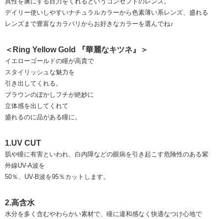
異性を虜にする目力をくれるというコンセプトのレンズ。
デイリー使いしやすいナチュラルカラーから色素薄い系レンズ、盛れる
レンズまで豊富なカラバリからお好きなカラーを選んでね♪
＜Ring Yellow Gold 『華麗なキツネ』＞
イエローゴールドの瞳が高貴で
スタイリッシュな魅力を
引き出してくれる。
ブラウンのぼかしフチが絶妙に
立体感を出してくれて
盛れるのに品がある瞳に。
1.UV CUT
肌や瞳に有害といわれ、白内障などの眼病を引き起こす危険性のある紫
外線UV-A波を
50％、UV-B波を95％カットします。
2.高含水
水分を多く含むやわらかい素材で、瞳に違和感なく快適なつけ心地で