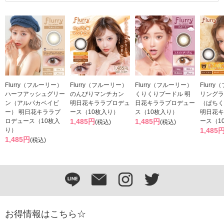
Flurry（フルーリー）
Flurry（フルーリー）
Flurry（フルーリー）
Flurr
ハーフアッシュグリー
のんびりマンチカン
くりくりプードル 明
リングラ
ン（アルパカベイビ
明日花キララプロデュ
日花キララプロデュー
（ぱちく
ー） 明日花キララプ
ース（10枚入り）
ス（10枚入り）
明日花キ
ロデュース（10枚入
1,485円
1,485円
ース（1
(税込)
(税込)
り）
1,485
1,485円
(税込)
お得情報はこちら☆