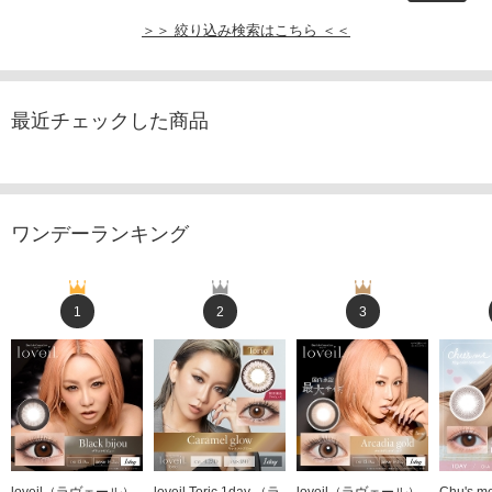
＞＞ 絞り込み検索はこちら ＜＜
最近チェックした商品
ワンデーランキング
1
2
3
loveil（ラヴェール）
loveil Toric 1day （ラ
loveil（ラヴェール）
Chu's