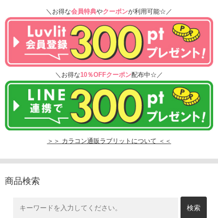
＼お得な
会員特典
や
クーポン
が利用可能☆／
＼お得な
10％OFFクーポン
配布中☆／
＞＞ カラコン通販ラブリットについて ＜＜
商品検索