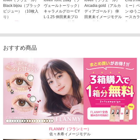
Black bijou（ブラック
ヴェールトーリック）
Arcadia gold（アルカ
ミー）ベ
ビジュー） （10枚入
キャラメルグロー CY
ディアゴールド） 倖
ン ゆう
り）
L-1.25 倖田來未プロ
田來未イメージモデル
ースカラ
1,760円
デュース （10枚入
（10枚入り）
入り）
(税込)
り）
1,760円
1,705
(税込)
1,760円
(税込)
おすすめ商品
FLANMY（フランミー）
佐々木希イメージモデル