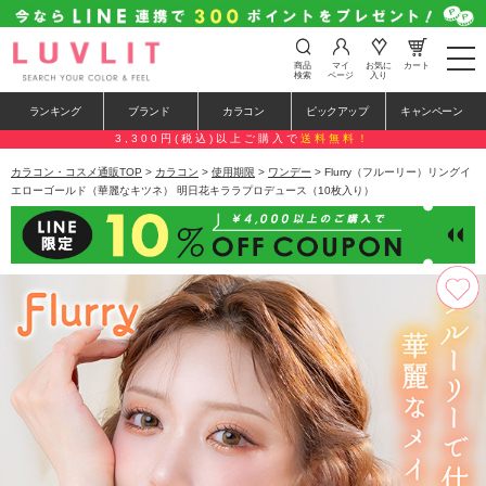
t
商品
マイ
お気に
カート
o
検索
ページ
入り
g
g
ランキング
ブランド
カラコン
ピックアップ
キャンペーン
l
e
3,300円(税込)以上ご購入で
送料無料！
n
a
カラコン・コスメ通販TOP
>
カラコン
>
使用期限
>
ワンデー
> Flurry（フルーリー）リングイ
v
エローゴールド（華麗なキツネ） 明日花キララプロデュース（10枚入り）
i
g
a
t
i
o
n