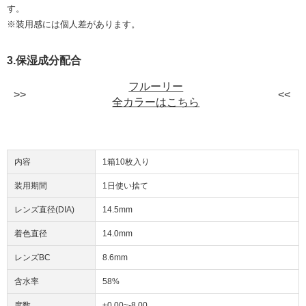
す。
※装用感には個人差があります。
3.保湿成分配合
フルーリー
全カラーはこちら
内容
1箱10枚入り
装用期間
1日使い捨て
レンズ直径(DIA)
14.5mm
着色直径
14.0mm
レンズBC
8.6mm
含水率
58%
度数
±0.00~-8.00