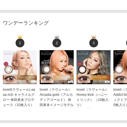
ワンデーランキング
1
2
3
loveil(ラヴェール) aq
loveil（ラヴェール）
loveil（ラヴェール）
lovei
ua rich キャラメルグ
Arcadia gold（アルカ
Honey trick（ハニー
Addict
ロー 倖田來未プロデ
ディアゴールド） 倖
トリック） （10枚入
ィクトブ
ュース（10枚入り）
田來未イメージモデル
り）
0枚入り
1,760円
（10枚入り）
1,760円
1,760
(税込)
(税込)
1,760円
(税込)