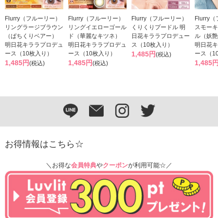
Flurry（フルーリー）
Flurry（フルーリー）
Flurry（フルーリー）
Flurr
リングラージブラウン
リングイエローゴール
くりくりプードル 明
スモーキ
（ぱちくりベアー）
ド（華麗なキツネ）
日花キララプロデュー
ル（妖艶
明日花キララプロデュ
明日花キララプロデュ
ス（10枚入り）
明日花キ
ース（10枚入り）
ース（10枚入り）
1,485円
ース（1
(税込)
1,485円
1,485円
1,485
(税込)
(税込)
お得情報はこちら☆
＼お得な
会員特典
や
クーポン
が利用可能☆／