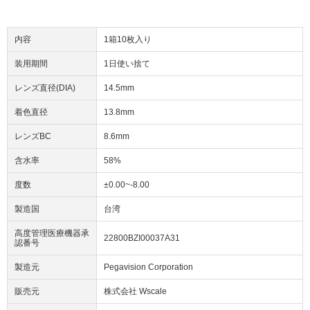
内容
1箱10枚入り
装用期間
1日使い捨て
レンズ直径(DIA)
14.5mm
着色直径
13.8mm
レンズBC
8.6mm
含水率
58%
度数
±0.00~-8.00
製造国
台湾
高度管理医療機器承
22800BZI00037A31
認番号
製造元
Pegavision Corporation
販売元
株式会社 Wscale