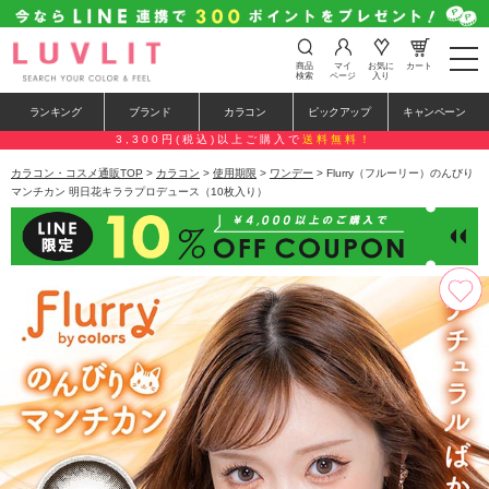
t
商品
マイ
お気に
カート
o
検索
ページ
入り
g
g
ランキング
ブランド
カラコン
ピックアップ
キャンペーン
l
e
3,300円(税込)以上ご購入で
送料無料！
n
a
カラコン・コスメ通販TOP
>
カラコン
>
使用期限
>
ワンデー
> Flurry（フルーリー）のんびり
v
マンチカン 明日花キララプロデュース（10枚入り）
i
g
a
t
i
o
n