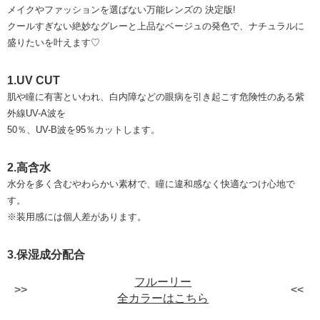
メイクやファッションを選ばない万能レンズの 決定版!
クールすぎない絶妙なグレーと上品なベージュの発色で、ナチュラルに
盛りたいを叶えます♡
1.UV CUT
肌や瞳に有害といわれ、白内障などの眼病を引き起こす危険性のある紫
外線UV-A波を
50％、UV-B波を95％カットします。
2.高含水
水分を多く含むやわらかい素材で、瞳に違和感なく快適なつけ心地で
す。
※装用感には個人差があります。
3.保湿成分配合
フルーリー
全カラーはこちら