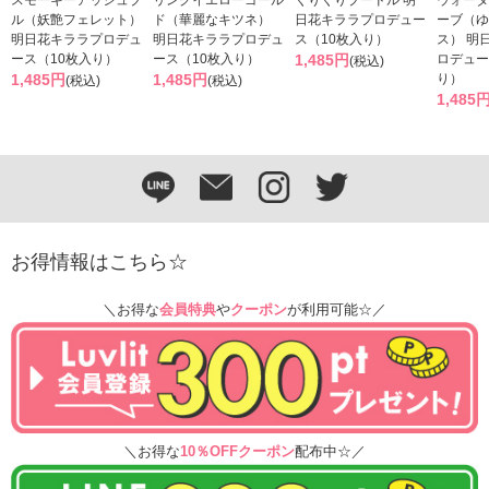
ル（妖艶フェレット）
ド（華麗なキツネ）
日花キララプロデュー
ーブ（ゆ
明日花キララプロデュ
明日花キララプロデュ
ス（10枚入り）
ス） 明
ース（10枚入り）
ース（10枚入り）
1,485円
ロデュー
(税込)
1,485円
1,485円
り）
(税込)
(税込)
1,485
お得情報はこちら☆
＼お得な
会員特典
や
クーポン
が利用可能☆／
＼お得な
10％OFFクーポン
配布中☆／