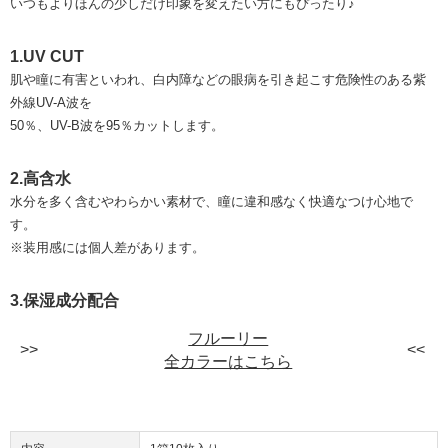
いつもよりほんの少しだけ印象を変えたい方にもぴったり♪
1.UV CUT
肌や瞳に有害といわれ、白内障などの眼病を引き起こす危険性のある紫
外線UV-A波を
50％、UV-B波を95％カットします。
2.高含水
水分を多く含むやわらかい素材で、瞳に違和感なく快適なつけ心地で
す。
※装用感には個人差があります。
3.保湿成分配合
フルーリー
全カラーはこちら