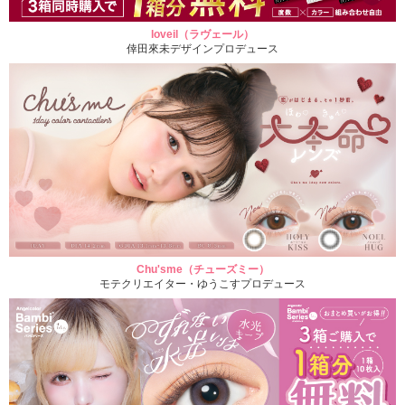
loveil（ラヴェール）
倖田來未デザインプロデュース
Chu'sme（チューズミー）
モテクリエイター・ゆうこすプロデュース