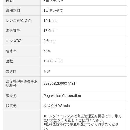
内容
1箱10枚入り
装用期間
1日使い捨て
レンズ直径(DIA)
14.1mm
着色直径
13.6mm
レンズBC
8.6mm
含水率
58%
度数
±0.00~-8.00
製造国
台湾
高度管理医療機器承
22800BZI00037A31
認番号
製造元
Pegavision Corporation
販売元
株式会社 Wscale
■コンタクトレンズは高度管理医療機器です。取り
扱い方法を守り正しくご使用ください。
■眼科医院等にて検査を受けてからお求めくださ
い。