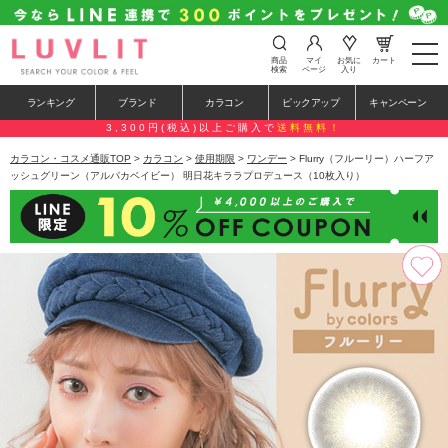
t
商品
マイ
お気に
カート
o
検索
ページ
入り
g
g
ランキング
ブランド
カラコン
ピックアップ
キャンペーン
l
e
3,300円(税込)以上ご購入で
送料無料！
n
a
カラコン・コスメ通販TOP
>
カラコン
>
使用期限
>
ワンデー
> Flurry（フルーリー）ハーフア
v
ッシュグリーン（アルパカベイビー） 明日花キララプロデュース（10枚入り）
i
g
a
t
i
o
n