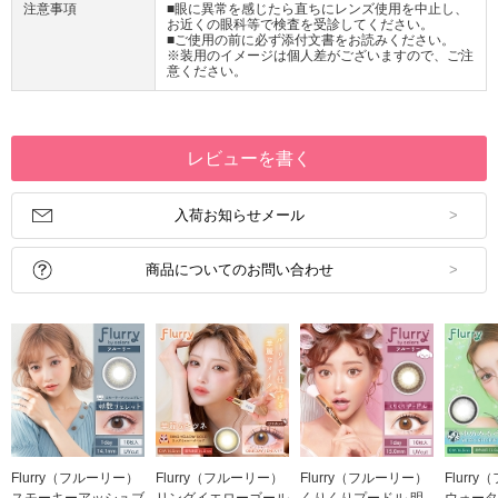
注意事項
■眼に異常を感じたら直ちにレンズ使用を中止し、
お近くの眼科等で検査を受診してください。
■ご使用の前に必ず添付文書をお読みください。
※装用のイメージは個人差がございますので、ご注
意ください。
レビューを書く
入荷お知らせメール
商品についてのお問い合わせ
Flurry（フルーリー）
Flurry（フルーリー）
Flurry（フルーリー）
Flurr
スモーキーアッシュブ
リングイエローゴール
くりくりプードル 明
ウォータ