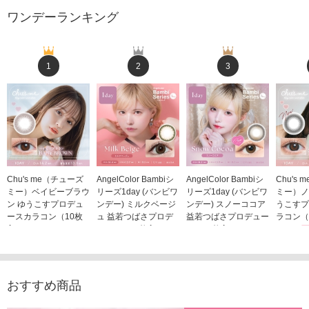
ワンデーランキング
1
2
3
Chu's me（チューズ
AngelColor Bambiシ
AngelColor Bambiシ
Chu's
ミー）ベイビーブラウ
リーズ1day (バンビワ
リーズ1day (バンビワ
ミー）ノ
ン ゆうこすプロデュ
ンデー) ミルクベージ
ンデー) スノーココア
うこすプ
ースカラコン（10枚
ュ 益若つばさプロデ
益若つばさプロデュー
ラコン（
入り）
ュース（10枚入り）
ス（10枚入り）
1,705
1,705円
1,848円
1,848円
(税込)
(税込)
(税込)
おすすめ商品