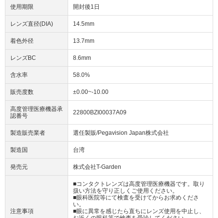
使用期限
開封後1日
レンズ直径(DIA)
14.5mm
着色外径
13.7mm
レンズBC
8.6mm
含水率
58.0%
販売度数
±0.00~-10.00
高度管理医療機器承
22800BZI00037A09
認番号
製造販売業者
選任製販/Pegavision Japan株式会社
製造国
台湾
発売元
株式会社T-Garden
■コンタクトレンズは高度管理医療機器です。取り
扱い方法を守り正しくご使用ください。
■眼科医院等にて検査を受けてからお求めくださ
い。
注意事項
■眼に異常を感じたら直ちにレンズ使用を中止し、