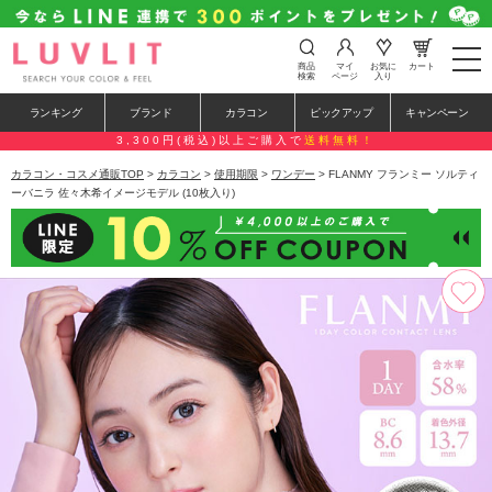
t
商品
マイ
お気に
カート
o
検索
ページ
入り
g
g
ランキング
ブランド
カラコン
ピックアップ
キャンペーン
l
e
3,300円(税込)以上ご購入で
送料無料！
n
a
カラコン・コスメ通販TOP
>
カラコン
>
使用期限
>
ワンデー
> FLANMY フランミー ソルティ
v
ーバニラ 佐々木希イメージモデル (10枚入り)
i
g
a
t
i
o
n