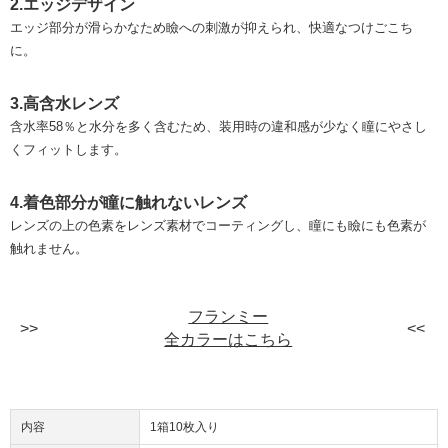
2.エッジデザイン
エッジ部分が滑らかなため瞼への刺激が抑えられ、快適なつけごこち
に。
3.高含水レンズ
含水率58％と水分を多く含むため、装用時の違和感が少なく瞳にやさし
くフィットします。
4.着色部分が瞳に触れないレンズ
レンズの上の色素をレンズ素材でコーティングし、瞳にも瞼にも色素が
触れません。
フランミー
全カラーはこちら
内容
1箱10枚入り