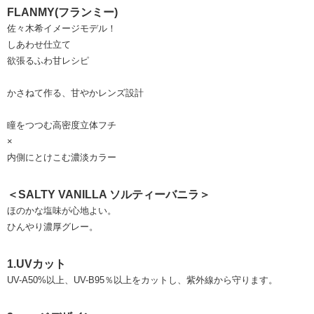
FLANMY(フランミー)
佐々木希イメージモデル！
しあわせ仕立て
欲張るふわ甘レシピ
かさねて作る、甘やかレンズ設計
瞳をつつむ高密度立体フチ
×
内側にとけこむ濃淡カラー
＜SALTY VANILLA ソルティーバニラ＞
ほのかな塩味が心地よい。
ひんやり濃厚グレー。
1.UVカット
UV-A50%以上、UV-B95％以上をカットし、紫外線から守ります。