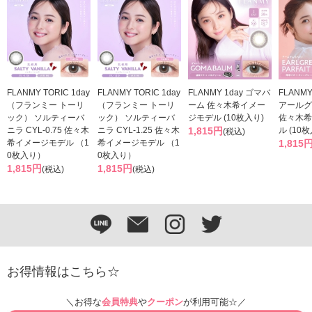
FLANMY TORIC 1day
FLANMY TORIC 1day
FLANMY 1day ゴマバ
FLANM
（フランミー トーリ
（フランミー トーリ
ーム 佐々木希イメー
アールグ
ック） ソルティーバ
ック） ソルティーバ
ジモデル (10枚入り)
佐々木希
ニラ CYL-0.75 佐々木
ニラ CYL-1.25 佐々木
1,815円
ル (10
(税込)
希イメージモデル （1
希イメージモデル （1
1,815
0枚入り）
0枚入り）
1,815円
1,815円
(税込)
(税込)
お得情報はこちら☆
＼お得な
会員特典
や
クーポン
が利用可能☆／