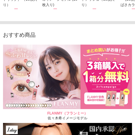
り）
枚入り)
り）
ばさカラ
1,760円
1,815円
1,760円
1,848
(税込)
(税込)
(税込)
おすすめ商品
FLANMY（フランミー）
佐々木希イメージモデル