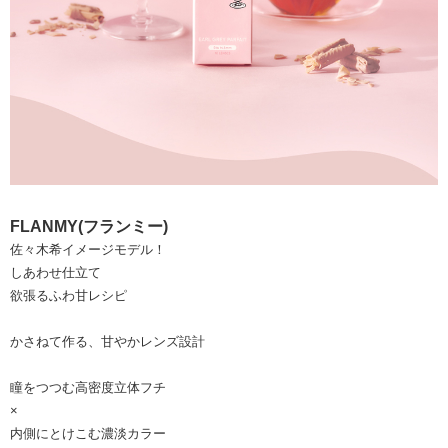
FLANMY(フランミー)
佐々木希イメージモデル！
しあわせ仕立て
欲張るふわ甘レシピ
かさねて作る、甘やかレンズ設計
瞳をつつむ高密度立体フチ
×
内側にとけこむ濃淡カラー