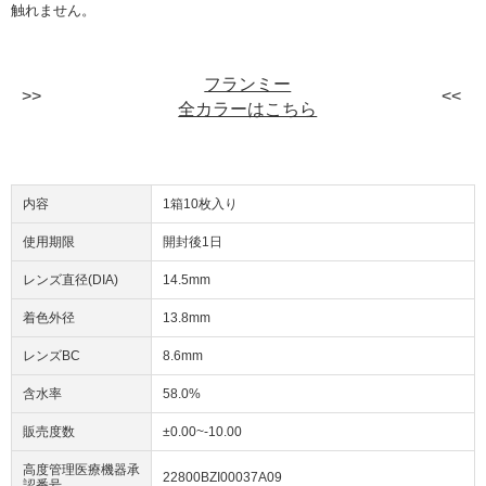
触れません。
フランミー
全カラーはこちら
内容
1箱10枚入り
使用期限
開封後1日
レンズ直径(DIA)
14.5mm
着色外径
13.8mm
レンズBC
8.6mm
含水率
58.0%
販売度数
±0.00~-10.00
高度管理医療機器承
22800BZI00037A09
認番号