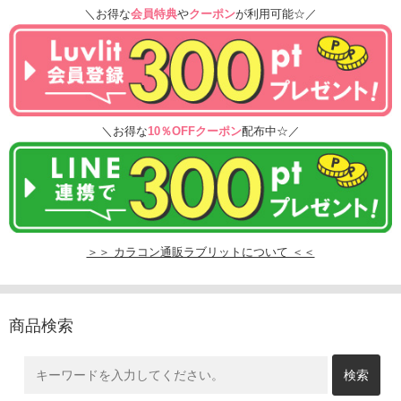
＼お得な
会員特典
や
クーポン
が利用可能☆／
＼お得な
10％OFFクーポン
配布中☆／
＞＞ カラコン通販ラブリットについて ＜＜
商品検索