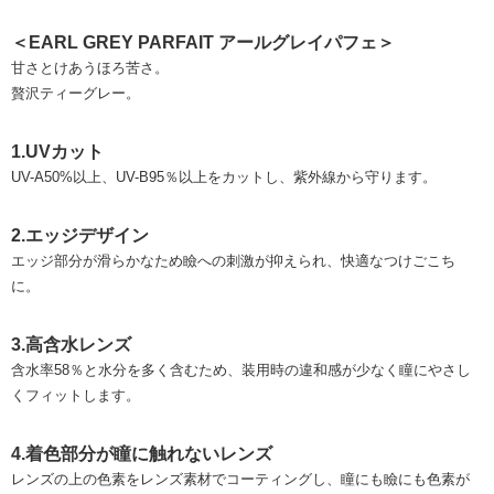
＜EARL GREY PARFAIT アールグレイパフェ＞
甘さとけあうほろ苦さ。
贅沢ティーグレー。
1.UVカット
UV-A50%以上、UV-B95％以上をカットし、紫外線から守ります。
2.エッジデザイン
エッジ部分が滑らかなため瞼への刺激が抑えられ、快適なつけごこち
に。
3.高含水レンズ
含水率58％と水分を多く含むため、装用時の違和感が少なく瞳にやさし
くフィットします。
4.着色部分が瞳に触れないレンズ
レンズの上の色素をレンズ素材でコーティングし、瞳にも瞼にも色素が