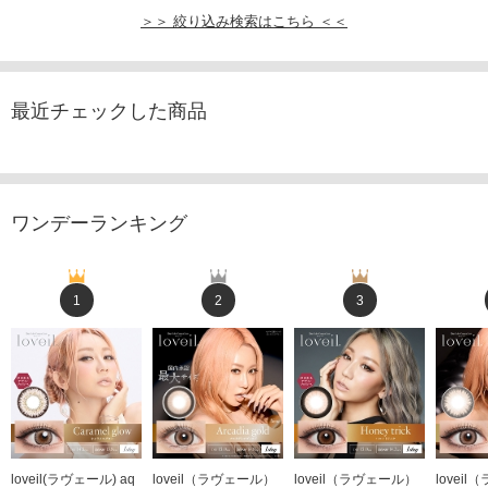
＞＞ 絞り込み検索はこちら ＜＜
最近チェックした商品
ワンデーランキング
1
2
3
loveil(ラヴェール) aq
loveil（ラヴェール）
loveil（ラヴェール）
lovei