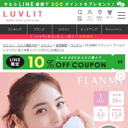
t
商品
マイ
お気に
カート
o
検索
ページ
入り
g
g
ランキング
ブランド
カラコン
ピックアップ
キャンペーン
l
e
3,300円(税込)以上ご購入で
送料無料！
n
a
カラコン・コスメ通販TOP
>
カラコン
>
使用期限
>
ワンデー
> FLANMY フランミー アールグ
v
レイパフェ 佐々木希イメージモデル (10枚入り)
i
g
a
t
i
o
n