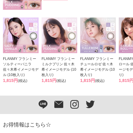
FLANMY フランミー
FLANMY フランミー
FLANMY フランミー
FLANMY
ソルティーバニラ
ミルクプリン 佐々木
チュールロゼ 佐々木
ロール 
佐々木希イメージモデ
希イメージモデル (10
希イメージモデル (10
ージモデル
ル (10枚入り)
枚入り)
枚入り)
り)
1,815円
1,815円
1,815円
1,815
(税込)
(税込)
(税込)
お得情報はこちら☆