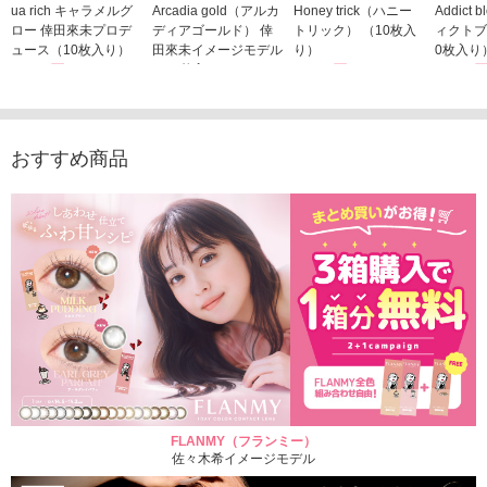
ua rich キャラメルグ
Arcadia gold（アルカ
Honey trick（ハニー
Addict
ロー 倖田來未プロデ
ディアゴールド） 倖
トリック） （10枚入
ィクトブ
ュース（10枚入り）
田來未イメージモデル
り）
0枚入り
1,760円
（10枚入り）
1,760円
1,760
(税込)
(税込)
1,760円
(税込)
おすすめ商品
FLANMY（フランミー）
佐々木希イメージモデル