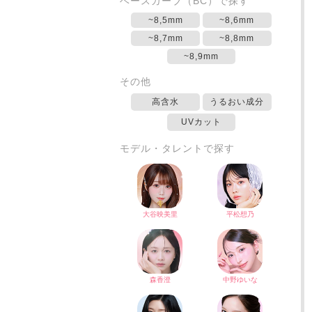
ベースカーブ（BC）で探す
~8,5mm
~8,6mm
~8,7mm
~8,8mm
~8,9mm
その他
高含水
うるおい成分
UVカット
モデル・タレントで探す