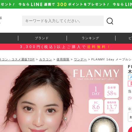
販
）
ブランド
ランキング
ピ
3,300円(税込)以上ご購入で
送料無料！
ラコン・コスメ通販TOP
>
カラコン
>
使用期限
>
ワンデー
> FLANMY 1day メープ
F
木
当
[