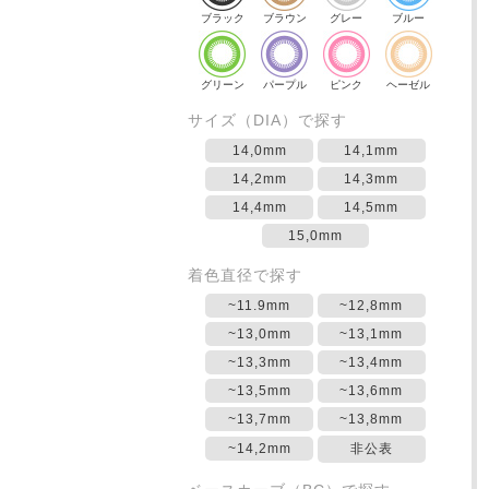
ブラック
ブラウン
グレー
ブルー
グリーン
パープル
ピンク
ヘーゼル
サイズ（DIA）で探す
14,0mm
14,1mm
14,2mm
14,3mm
14,4mm
14,5mm
15,0mm
着色直径で探す
~11.9mm
~12,8mm
~13,0mm
~13,1mm
~13,3mm
~13,4mm
~13,5mm
~13,6mm
~13,7mm
~13,8mm
~14,2mm
非公表