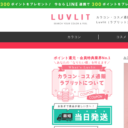
カラコン・コスメ通
Luvlit（ラブリット
カラコン
コスメ
ポイント還元・会員特典業界No.1
カ
＼あなたの「なりたい瞳」を叶えます／