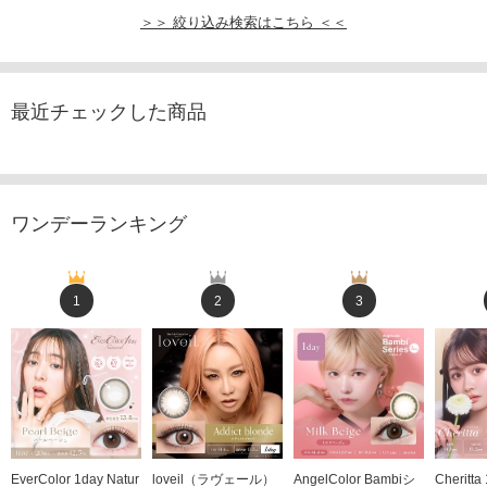
＞＞ 絞り込み検索はこちら ＜＜
最近チェックした商品
ワンデーランキング
1
2
3
EverColor 1day Natur
loveil（ラヴェール）
AngelColor Bambiシ
Cheritt