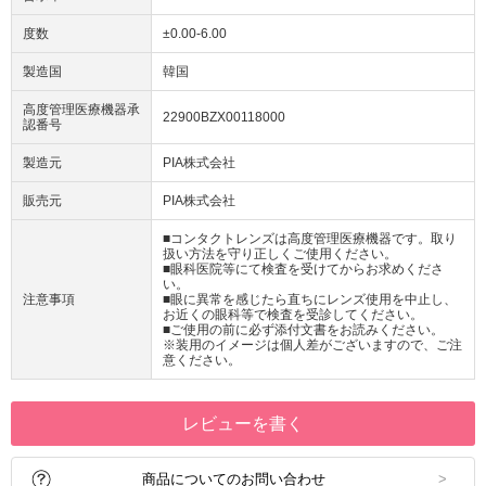
度数
±0.00-6.00
製造国
韓国
高度管理医療機器承
22900BZX00118000
認番号
製造元
PIA株式会社
販売元
PIA株式会社
■コンタクトレンズは高度管理医療機器です。取り
扱い方法を守り正しくご使用ください。
■眼科医院等にて検査を受けてからお求めくださ
い。
注意事項
■眼に異常を感じたら直ちにレンズ使用を中止し、
お近くの眼科等で検査を受診してください。
■ご使用の前に必ず添付文書をお読みください。
※装用のイメージは個人差がございますので、ご注
意ください。
レビューを書く
商品についてのお問い合わせ