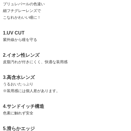
ブリュレパールの色違い
細フチグレーレンズで
こなれかわいい瞳に！
1.UV CUT
紫外線から瞳を守る
2.イオン性レンズ
皮脂汚れが付きにくく、快適な装用感
3.高含水レンズ
うるおいたっぷり
※装用感には個人差があります。
4.サンドイッチ構造
色素に触れず安全
5.滑らかエッジ