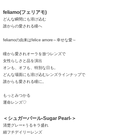
feliamo(フェリアモ)
どんな瞬間にも溶け込む
誰からの愛される瞳へ
feliamoの由来はfelice amore～幸せな愛～
瞳から愛されオーラを放つレンズで
女性らしさと品を演出
オンも、オフも、特別な日も。
どんな場面にも溶け込むレンズラインナップで
誰からも愛される瞳に。
もっとみつかる
運命レンズ♡
＜シュガーパール-Sugar Pearl-＞
清楚グレー×うるキラ盛れ
細フチデイリーレンズ