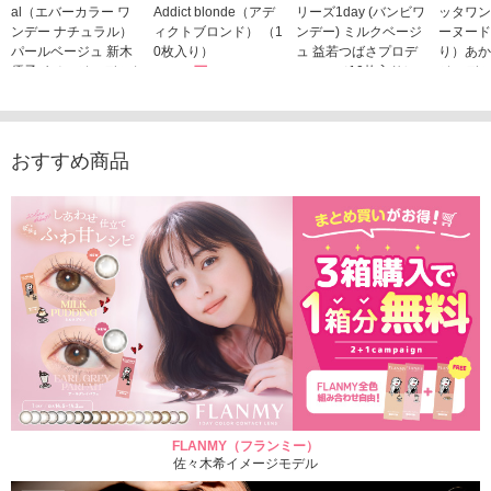
al（エバーカラー ワ
Addict blonde（アデ
リーズ1day (バンビワ
ッタワン
ンデー ナチュラル）
ィクトブロンド） （1
ンデー) ミルクベージ
ーヌード
パールベージュ 新木
0枚入り）
ュ 益若つばさプロデ
り）あか
優子イメージモデルカ
1,760円
ュース（10枚入り）
ジモデル
(税込)
ラコン（20枚入り）
1,848円
1,683
(税込)
2,598円
(税込)
おすすめ商品
FLANMY（フランミー）
佐々木希イメージモデル