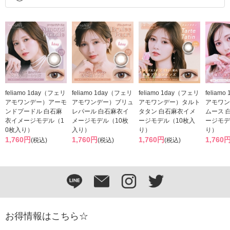
feliamo 1day（フェリ
feliamo 1day（フェリ
feliamo 1day（フェリ
feliam
アモワンデー）アーモ
アモワンデー）ブリュ
アモワンデー）タルト
アモワン
ンドプードル 白石麻
レパール 白石麻衣イ
タタン 白石麻衣イメ
ムース 
衣イメージモデル（1
メージモデル（10枚
ージモデル（10枚入
ージモデ
0枚入り）
入り）
り）
り）
1,760円
1,760円
1,760円
1,760
(税込)
(税込)
(税込)
お得情報はこちら☆