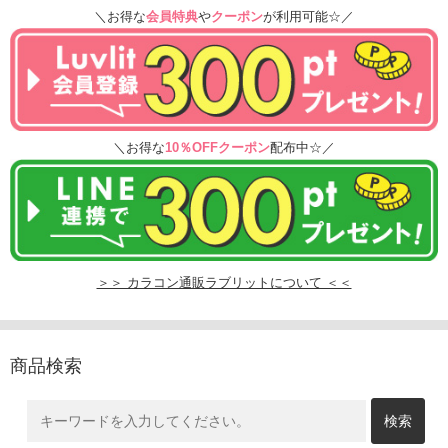
＼お得な
会員特典
や
クーポン
が利用可能☆／
＼お得な
10％OFFクーポン
配布中☆／
＞＞ カラコン通販ラブリットについて ＜＜
商品検索