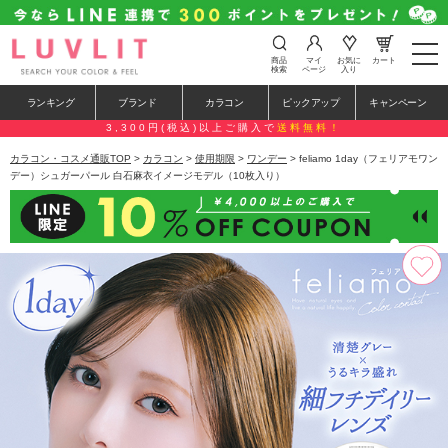
t
商品
マイ
お気に
カート
o
検索
ページ
入り
g
g
ランキング
ブランド
カラコン
ピックアップ
キャンペーン
l
e
3,300円(税込)以上ご購入で
送料無料！
n
a
カラコン・コスメ通販TOP
>
カラコン
>
使用期限
>
ワンデー
> feliamo 1day（フェリアモワン
v
デー）シュガーパール 白石麻衣イメージモデル（10枚入り）
i
g
a
t
i
o
n