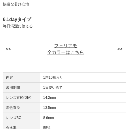
快適な着け心地
6.1dayタイプ
毎日清潔に使える
フェリアモ
全カラーはこちら
内容
1箱10枚入り
装用期間
1日使い捨て
レンズ直径(DIA)
14.2mm
着色直径
13.5mm
レンズBC
8.6mm
含水率
55%