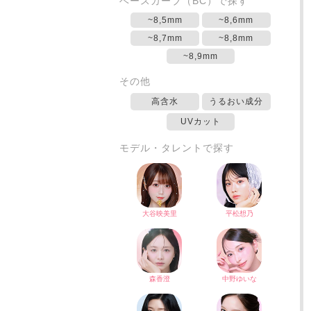
ベースカーブ（BC）で探す
~8,5mm
~8,6mm
~8,7mm
~8,8mm
~8,9mm
その他
高含水
うるおい成分
UVカット
モデル・タレントで探す