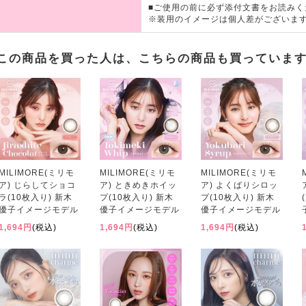
■ご使用の前に必ず添付文書をお読みく
※装用のイメージは個人差がございま
この商品を買った人は、こちらの商品も買っていま
MILIMORE(ミリモ
MILIMORE(ミリモ
MILIMORE(ミリモ
ア) じらしてショコ
ア) ときめきホイッ
ア) よくばりシロッ
ラ(10枚入り) 新木
プ(10枚入り) 新木
プ(10枚入り) 新木
優子イメージモデル
優子イメージモデル
優子イメージモデル
1,694円
(税込)
1,694円
(税込)
1,694円
(税込)