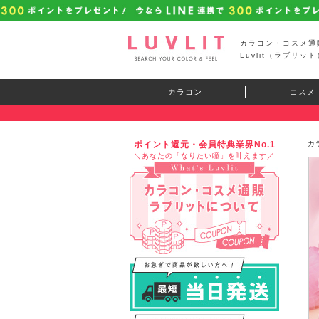
カラコン・コスメ通
Luvlit（ラブリット
カラコン
コスメ
ポイント還元・会員特典業界No.1
カ
＼あなたの「なりたい瞳」を叶えます／