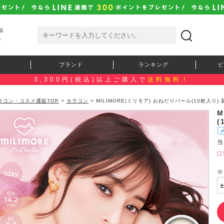
販
）
ブランド
ランキング
ピ
3,300円(税込)以上ご購入で
送料無料！
ラコン・コスメ通販TOP
>
カラコン
> MILIMORE(ミリモア) おねだりパール(10枚入り
M
(
当
[