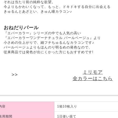
それは当たり前の純粋な欲望。
今よりもかわいくなって、もっと、ドキドキする自分に出会える
きゅるんとあざとい、きゅん瞳カラコン♪
おねだりパール
『エバーカラー』シリーズの中でも人気の高い
『エバーカラーワンデーナチュラル パールベージュ』より
小さめの仕上がりで、細フチちゅるんなカラコンです♪
パールベージュよりもほんのり明るめの発色なので、
従来商品では発色が出にくかった方にもおすすめです!
ミリモア
全カラーはこちら
内容
1箱10枚入り
装用期間
1日使い捨て