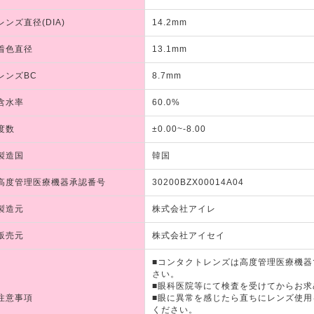
レンズ直径(DIA)
14.2mm
着色直径
13.1mm
レンズBC
8.7mm
含水率
60.0%
度数
±0.00~-8.00
製造国
韓国
高度管理医療機器承認番号
30200BZX00014A04
製造元
株式会社アイレ
販売元
株式会社アイセイ
■コンタクトレンズは高度管理医療機
さい。
■眼科医院等にて検査を受けてからお求
注意事項
■眼に異常を感じたら直ちにレンズ使
ください。