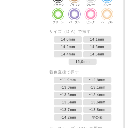
ブラック
ブラウン
グレー
ブルー
グリーン
パープル
ピンク
ヘーゼル
サイズ（DIA）で探す
14,0mm
14,1mm
14,2mm
14,3mm
14,4mm
14,5mm
15,0mm
着色直径で探す
~11.9mm
~12,8mm
~13,0mm
~13,1mm
~13,3mm
~13,4mm
~13,5mm
~13,6mm
~13,7mm
~13,8mm
~14,2mm
非公表