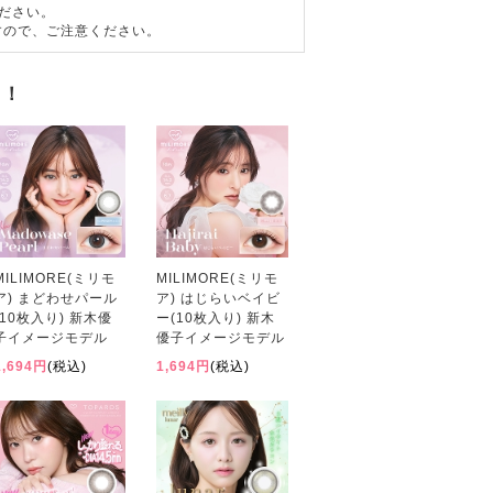
ださい。
すので、ご注意ください。
す！
MILIMORE(ミリモ
MILIMORE(ミリモ
ア) まどわせパール
ア) はじらいベイビ
(10枚入り) 新木優
ー(10枚入り) 新木
子イメージモデル
優子イメージモデル
1,694円
(税込)
1,694円
(税込)