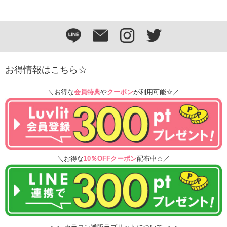
お得情報はこちら☆
＼お得な
会員特典
や
クーポン
が利用可能☆／
＼お得な
10％OFFクーポン
配布中☆／