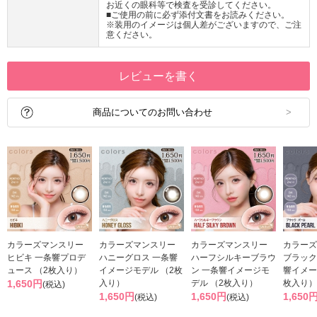
お近くの眼科等で検査を受診してください。
■ご使用の前に必ず添付文書をお読みください。
※装用のイメージは個人差がございますので、ご注
意ください。
レビューを書く
商品についてのお問い合わせ
カラーズマンスリー
カラーズマンスリー
カラーズマンスリー
カラーズ
ヒビキ 一条響プロデ
ハニーグロス 一条響
ハーフシルキーブラウ
ブラック
ュース （2枚入り）
イメージモデル （2枚
ン 一条響イメージモ
響イメー
1,650円
入り）
デル （2枚入り）
枚入り）
(税込)
1,650円
1,650円
1,650
(税込)
(税込)