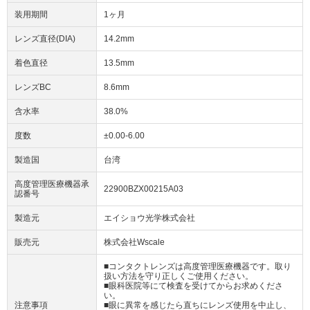
装用期間
1ヶ月
レンズ直径(DIA)
14.2mm
着色直径
13.5mm
レンズBC
8.6mm
含水率
38.0%
度数
±0.00-6.00
製造国
台湾
高度管理医療機器承
22900BZX00215A03
認番号
製造元
エイショウ光学株式会社
販売元
株式会社Wscale
■コンタクトレンズは高度管理医療機器です。取り
扱い方法を守り正しくご使用ください。
■眼科医院等にて検査を受けてからお求めくださ
い。
注意事項
■眼に異常を感じたら直ちにレンズ使用を中止し、