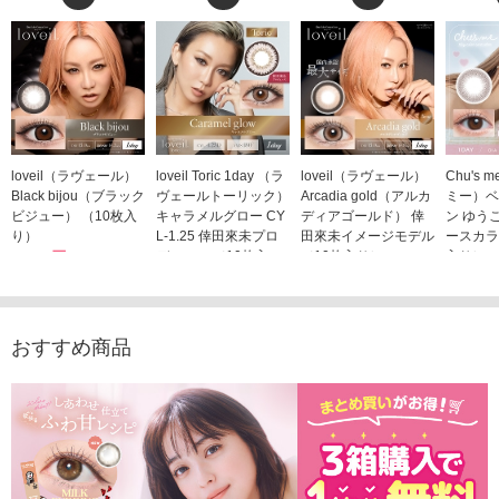
loveil（ラヴェール）
loveil Toric 1day （ラ
loveil（ラヴェール）
Chu's
Black bijou（ブラック
ヴェールトーリック）
Arcadia gold（アルカ
ミー）ベ
ビジュー） （10枚入
キャラメルグロー CY
ディアゴールド） 倖
ン ゆう
り）
L-1.25 倖田來未プロ
田來未イメージモデル
ースカラ
1,760円
デュース （10枚入
（10枚入り）
入り）
(税込)
り）
1,760円
1,705
(税込)
1,760円
(税込)
おすすめ商品