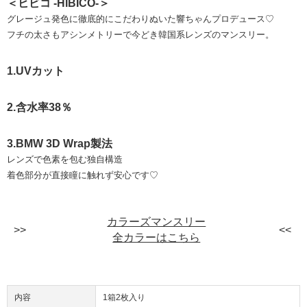
＜ヒビコ -HIBICO-＞
グレージュ発色に徹底的にこだわりぬいた響ちゃんプロデュース♡
フチの太さもアシンメトリーで今どき韓国系レンズのマンスリー。
1.UVカット
2.含水率38％
3.BMW 3D Wrap製法
レンズで色素を包む独自構造
着色部分が直接瞳に触れず安心です♡
カラーズマンスリー
全カラーはこちら
内容
1箱2枚入り