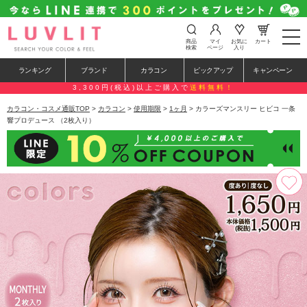
t
商品
マイ
お気に
カート
o
検索
ページ
入り
g
g
ランキング
ブランド
カラコン
ピックアップ
キャンペーン
l
e
3,300円(税込)以上ご購入で
送料無料！
n
a
カラコン・コスメ通販TOP
>
カラコン
>
使用期限
>
1ヶ月
> カラーズマンスリー ヒビコ 一条
v
響プロデュース （2枚入り）
i
g
a
t
i
o
n