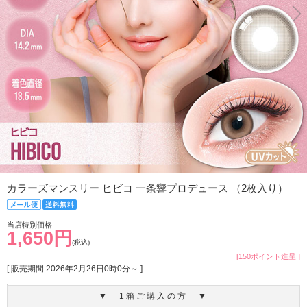
カラーズマンスリー ヒビコ 一条響プロデュース （2枚入り）
当店特別価格
1,650円
(税込)
[150ポイント進呈 ]
[ 販売期間
2026年2月26日0時0分
～ ]
▼ 1箱ご購入の方 ▼