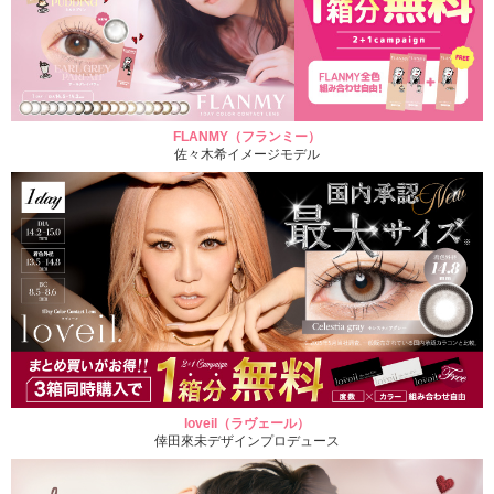
FLANMY（フランミー）
佐々木希イメージモデル
loveil（ラヴェール）
倖田來未デザインプロデュース