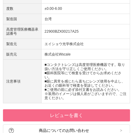
度数
±0.00-6.00
製造国
台湾
高度管理医療機器承
22900BZX00217A25
認番号
製造元
エイショウ光学株式会社
販売元
株式会社Wscale
■コンタクトレンズは高度管理医療機器です。取り
扱い方法を守り正しくご使用ください。
■眼科医院等にて検査を受けてからお求めくださ
い。
注意事項
■眼に異常を感じたら直ちにレンズ使用を中止し、
お近くの眼科等で検査を受診してください。
■ご使用の前に必ず添付文書をお読みください。
※装用のイメージは個人差がございますので、ご注
意ください。
レビューを書く
商品についてのお問い合わせ