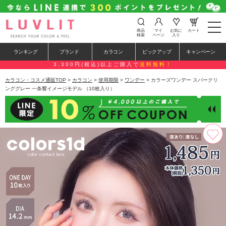
t
商品
マイ
お気に
カート
o
検索
ページ
入り
g
g
ランキング
ブランド
カラコン
ピックアップ
キャンペーン
l
e
3,300円(税込)以上ご購入で
送料無料！
n
a
カラコン・コスメ通販TOP
>
カラコン
>
使用期限
>
ワンデー
> カラーズワンデー スパークリ
v
ンググレー 一条響イメージモデル （10枚入り）
i
g
a
t
i
o
n