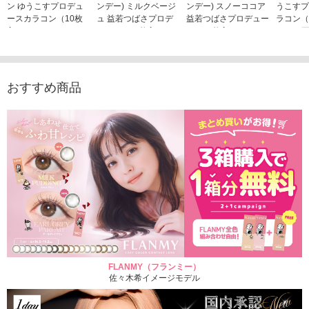
ン ゆうこすプロデュ
ンデー) ミルクベージ
ンデー) スノーココア
うこすプ
ースカラコン（10枚
ュ 益若つばさプロデ
益若つばさプロデュー
ラコン（
入り）
ュース（10枚入り）
ス（10枚入り）
1,705
1,705円
1,848円
1,848円
(税込)
(税込)
(税込)
おすすめ商品
FLANMY（フランミー）
佐々木希イメージモデル