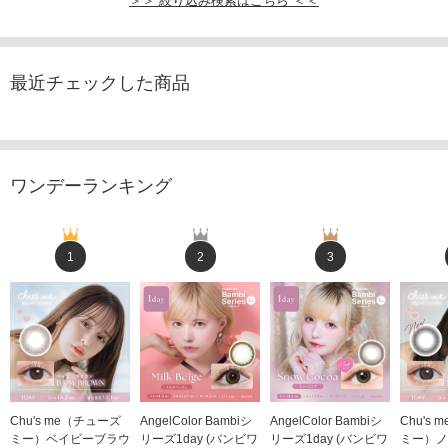
＞＞ 絞り込み検索はこちら ＜＜
最近チェックした商品
ワンデーランキング
1
2
3
Chu's me（チューズ
AngelColor Bambiシ
AngelColor Bambiシ
Chu's
ミー）ベイビーブラウ
リーズ1day (バンビワ
リーズ1day (バンビワ
ミー）ノ