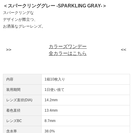
＜スパークリンググレー -SPARKLING GRAY-＞
スパークリングな
デザインが際立つ、
お洒落なグレーレンズ。
カラーズワンデー
全カラーはこちら
内容
1箱10枚入り
装用期間
1日使い捨て
レンズ直径(DIA)
14.2mm
着色直径
13.4mm
レンズBC
8.7mm
含水率
38.0%