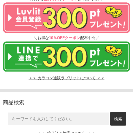
＼お得な
10％OFFクーポン
配布中☆／
＞＞ カラコン通販ラブリットについて ＜＜
商品検索