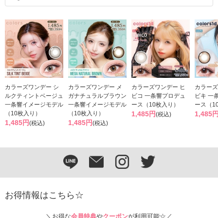
カラーズワンデー シ
カラーズワンデー メ
カラーズワンデー ヒ
カラーズ
ルクティントベージュ
ガナチュラルブラウン
ビコ 一条響プロデュ
ビキ 一
一条響イメージモデル
一条響イメージモデル
ース（10枚入り）
ース（1
（10枚入り）
（10枚入り）
1,485円
1,485
(税込)
1,485円
1,485円
(税込)
(税込)
お得情報はこちら☆
＼お得な
会員特典
や
クーポン
が利用可能☆／