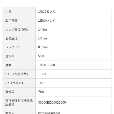
内容
1箱10枚入り
装用期間
1日使い捨て
レンズ直径(DIA)
14.2mm
着色直径
13.5mm
レンズBC
8.6mm
含水率
55%
度数
±0.00~-8.00
CYL（乱視度数）
-1.25D
AX（乱視軸）
180°
製造国
台湾
高度管理医療機器承
30500BZI00021000
認番号
製造元
株式会社intervia