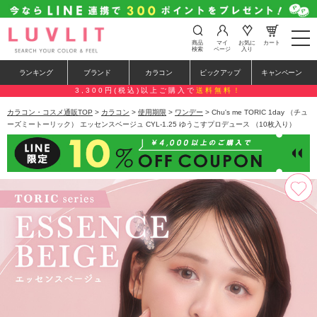
t
商品
マイ
お気に
カート
o
検索
ページ
入り
g
g
ランキング
ブランド
カラコン
ピックアップ
キャンペーン
l
e
3,300円(税込)以上ご購入で
送料無料！
n
a
カラコン・コスメ通販TOP
>
カラコン
>
使用期限
>
ワンデー
> Chu's me TORIC 1day （チュ
v
ーズミートーリック） エッセンスベージュ CYL-1.25 ゆうこすプロデュース （10枚入り）
i
g
a
t
i
o
n