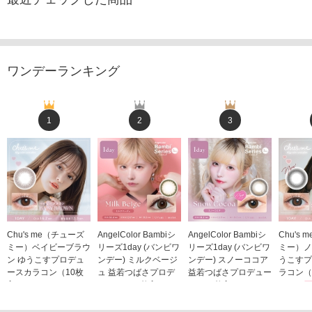
ワンデーランキング
1
2
3
Chu's me（チューズ
AngelColor Bambiシ
AngelColor Bambiシ
Chu's
ミー）ベイビーブラウ
リーズ1day (バンビワ
リーズ1day (バンビワ
ミー）ノ
ン ゆうこすプロデュ
ンデー) ミルクベージ
ンデー) スノーココア
うこすプ
ースカラコン（10枚
ュ 益若つばさプロデ
益若つばさプロデュー
ラコン（
入り）
ュース（10枚入り）
ス（10枚入り）
1,705
1,705円
1,848円
1,848円
(税込)
(税込)
(税込)