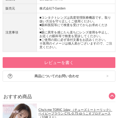
販売元
株式会社T-Garden
■コンタクトレンズは高度管理医療機器です。取り
扱い方法を守り正しくご使用ください。
■眼科医院等にて検査を受けてからお求めくださ
い。
注意事項
■眼に異常を感じたら直ちにレンズ使用を中止し、
お近くの眼科等で検査を受診してください。
■ご使用の前に必ず添付文書をお読みください。
※装用のイメージは個人差がございますので、ご注
意ください。
レビューを書く
商品についてのお問い合わせ
おすすめ商品
Chu's me TORIC 1day （チューズミートーリック）
ベイビーブラウン CYL-0.75 ゆうこすプロデュース
（10枚入り）