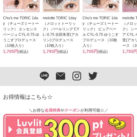
Chu's me TORIC 1da
melotte TORIC 1day
Chu's me TORIC 1da
melotte
y （チューズミートー
（メロットトーリッ
y （チューズミートー
（メロッ
リック） エッセンス
ク） パールリング CY
リック） ピュアベー
ク） シ
ベージュ CYL-0.75 ゆ
L:-0.75 吉田朱里(アカ
ル CYL-0.75 ゆうこす
ア CYL:
うこすプロデュース
リン)プロデュース
プロデュース （10枚
里(アカ
（10枚入り）
（10枚入り）
入り）
ース （
1,705円
1,793円
1,705円
1,793
(税込)
(税込)
(税込)
お得情報はこちら☆
＼お得な
会員特典
や
クーポン
が利用可能☆／