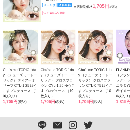
1,705円
当店特別価格
(税込)
Chu's me TORIC 1da
Chu's me TORIC 1da
Chu's me TORIC 1da
FLANMY
y （チューズミートー
y （チューズミートー
y （チューズミートー
（フラン
リック） ティアーオ
リック） グロスブラ
リック） グロスブラ
ック） 
リーブ CYL-1.25 ゆう
ウン CYL-1.25 ゆうこ
ウン CYL-0.75 ゆうこ
ニラ CYL
こすプロデュース （1
すプロデュース （10
すプロデュース （10
希イメー
0枚入り）
枚入り）
枚入り）
0枚入り
1,705円
1,705円
1,705円
1,815
(税込)
(税込)
(税込)