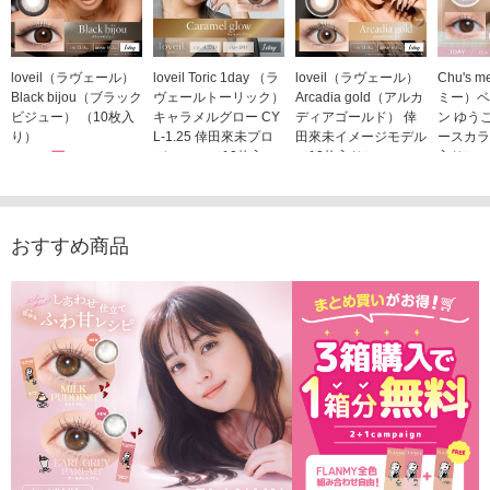
loveil（ラヴェール）
loveil Toric 1day （ラ
loveil（ラヴェール）
Chu's
Black bijou（ブラック
ヴェールトーリック）
Arcadia gold（アルカ
ミー）ベ
ビジュー） （10枚入
キャラメルグロー CY
ディアゴールド） 倖
ン ゆう
り）
L-1.25 倖田來未プロ
田來未イメージモデル
ースカラ
1,760円
デュース （10枚入
（10枚入り）
入り）
(税込)
り）
1,760円
1,705
(税込)
1,760円
(税込)
おすすめ商品