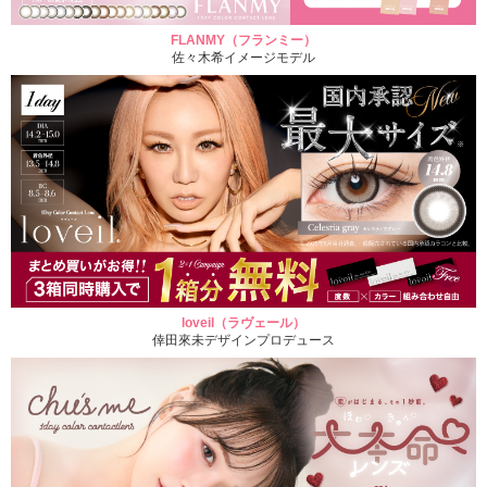
FLANMY（フランミー）
佐々木希イメージモデル
loveil（ラヴェール）
倖田來未デザインプロデュース