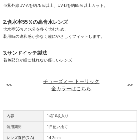
※紫外線UV-Aを約75％以上、UV-Bを約95％以上カット。
2.含水率55％の高含水レンズ
含水率55％と水分を多く含むため、
装用時の違和感が少なく瞳にやさしくフィットします。
3.サンドイッチ製法
着色部分が瞳に触れない優しいレンズ
チューズミー トーリック
全カラーはこちら
内容
1箱10枚入り
装用期間
1日使い捨て
レンズ直径(DIA)
14.2mm