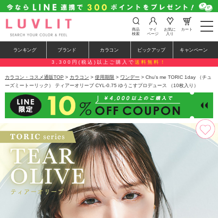
t
商品
マイ
お気に
カート
o
検索
ページ
入り
g
g
ランキング
ブランド
カラコン
ピックアップ
キャンペーン
l
e
3,300円(税込)以上ご購入で
送料無料！
n
a
カラコン・コスメ通販TOP
>
カラコン
>
使用期限
>
ワンデー
> Chu's me TORIC 1day （チュ
v
ーズミートーリック） ティアーオリーブ CYL-0.75 ゆうこすプロデュース （10枚入り）
i
g
a
t
i
o
n