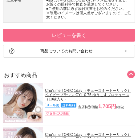
お近くの眼科等で検査を受診してください。
■ご使用の前に必ず添付文書をお読みください。
※装用のイメージは個人差がございますので、ご注
意ください。
レビューを書く
商品についてのお問い合わせ
おすすめ商品
Chu's me TORIC 1day （チューズミートーリック）
ベイビーブラウン CYL-0.75 ゆうこすプロデュース
（10枚入り）
1,705円
当店特別価格
(税込)
Chu's me TORIC 1day （チューズミートーリック）