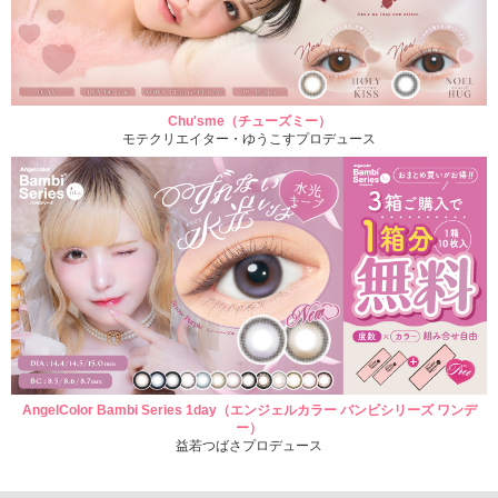
Chu'sme（チューズミー）
モテクリエイター・ゆうこすプロデュース
AngelColor Bambi Series 1day（エンジェルカラー バンビシリーズ ワンデ
ー）
益若つばさプロデュース