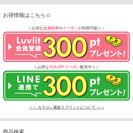
お得情報はこちら☆
＼お得な
会員特典
や
クーポン
が利用可能☆／
＼お得な
10％OFFクーポン
配布中☆／
＞＞ カラコン通販ラブリットについて ＜＜
商品検索