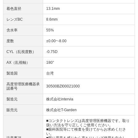
着色直径
13.1mm
レンズBC
8.6mm
含水率
55%
度数
±0.00~-8.00
CYL（乱視度数）
-0.75D
AX（乱視軸）
180°
製造国
台湾
高度管理医療機器承
30500BZI00021000
認番号
製造元
株式会社intervia
販売元
株式会社T-Garden
■コンタクトレンズは高度管理医療機器です。取り
扱い方法を守り正しくご使用ください。
■眼科医院等にて検査を受けてからお求めくださ
い。
注意事項
■眼に異常を感じたら直ちにレンズ使用を中止し、