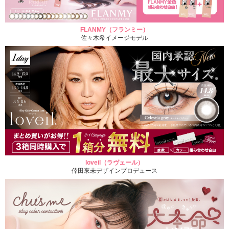
FLANMY（フランミー）
佐々木希イメージモデル
loveil（ラヴェール）
倖田來未デザインプロデュース