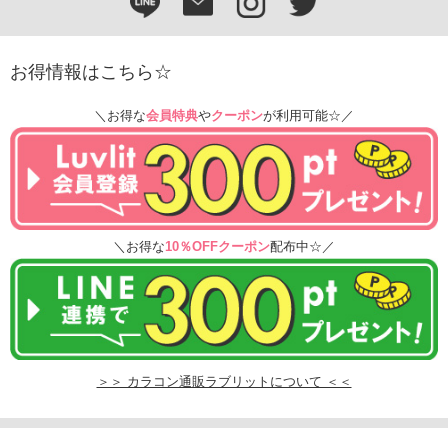
お得情報はこちら☆
＼お得な
会員特典
や
クーポン
が利用可能☆／
＼お得な
10％OFFクーポン
配布中☆／
＞＞ カラコン通販ラブリットについて ＜＜