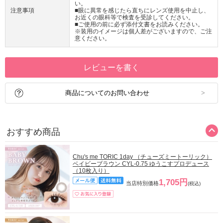
い。
注意事項
■眼に異常を感じたら直ちにレンズ使用を中止し、
お近くの眼科等で検査を受診してください。
■ご使用の前に必ず添付文書をお読みください。
※装用のイメージは個人差がございますので、ご注
意ください。
レビューを書く
商品についてのお問い合わせ
おすすめ商品
Chu's me TORIC 1day （チューズミートーリック）
ベイビーブラウン CYL-0.75 ゆうこすプロデュース
（10枚入り）
1,705円
当店特別価格
(税込)