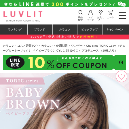
t
商品
マイ
お気に
カート
o
検索
ページ
入り
g
g
ランキング
ブランド
カラコン
ピックアップ
キャンペーン
l
e
3,300円(税込)以上ご購入で
送料無料！
n
a
カラコン・コスメ通販TOP
>
カラコン
>
使用期限
>
ワンデー
> Chu's me TORIC 1day （チュ
v
ーズミートーリック） ベイビーブラウン CYL-1.25 ゆうこすプロデュース （10枚入り）
i
g
a
t
i
o
n