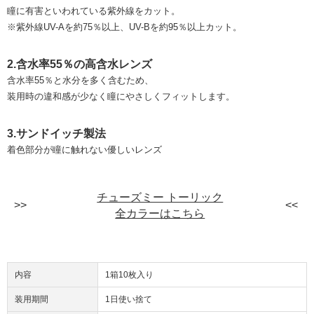
瞳に有害といわれている紫外線をカット。
※紫外線UV-Aを約75％以上、UV-Bを約95％以上カット。
2.含水率55％の高含水レンズ
含水率55％と水分を多く含むため、
装用時の違和感が少なく瞳にやさしくフィットします。
3.サンドイッチ製法
着色部分が瞳に触れない優しいレンズ
チューズミー トーリック
全カラーはこちら
内容
1箱10枚入り
装用期間
1日使い捨て