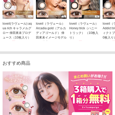
loveil(ラヴェール) aq
loveil（ラヴェール）
loveil（ラヴェール）
lovei
ua rich キャラメルグ
Arcadia gold（アルカ
Honey trick（ハニー
Addict
ロー 倖田來未プロデ
ディアゴールド） 倖
トリック） （10枚入
ィクトブ
ュース（10枚入り）
田來未イメージモデル
り）
0枚入り
1,760円
（10枚入り）
1,760円
1,760
(税込)
(税込)
1,760円
(税込)
おすすめ商品