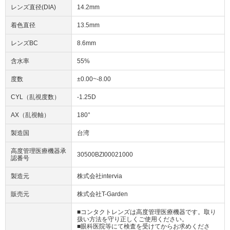
レンズ直径(DIA)
14.2mm
着色直径
13.5mm
レンズBC
8.6mm
含水率
55%
度数
±0.00~-8.00
CYL（乱視度数）
-1.25D
AX（乱視軸）
180°
製造国
台湾
高度管理医療機器承
30500BZI00021000
認番号
製造元
株式会社intervia
販売元
株式会社T-Garden
■コンタクトレンズは高度管理医療機器です。取り
扱い方法を守り正しくご使用ください。
■眼科医院等にて検査を受けてからお求めくださ