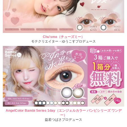
Chu'sme（チューズミー）
モテクリエイター・ゆうこすプロデュース
AngelColor Bambi Series 1day（エンジェルカラー バンビシリーズ ワンデ
ー）
益若つばさプロデュース