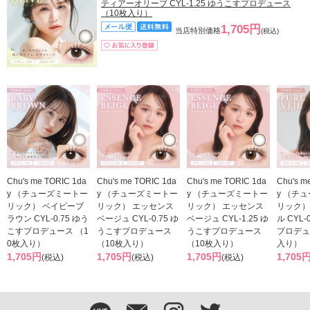
ティアーオリーブ CYL-1.25 ゆうこすプロデュース
（10枚入り）
1,705円
当店特別価格
(税込)
Chu's me TORIC 1da
Chu's me TORIC 1da
Chu's me TORIC 1da
Chu's m
y （チューズミートー
y （チューズミートー
y （チューズミートー
y （チ
リック） ベイビーブ
リック） エッセンス
リック） エッセンス
リック）
ラウン CYL-0.75 ゆう
ベージュ CYL-0.75 ゆ
ベージュ CYL-1.25 ゆ
ル CYL-
こすプロデュース （1
うこすプロデュース
うこすプロデュース
プロデュ
0枚入り）
（10枚入り）
（10枚入り）
入り）
1,705円
1,705円
1,705円
1,705
(税込)
(税込)
(税込)