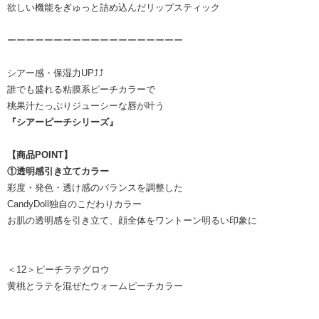
欲しい機能をぎゅっと詰め込んだリップスティック
ーーーーーーーーーーーーーーーーーーー
シアー感・保湿力UP⤴⤴
誰でも盛れる粘膜系ピーチカラーで
桃果汁たっぷりジューシーな唇が叶う
『シアーピーチシリーズ』
【商品POINT】
①透明感引き立てカラー
彩度・発色・透け感のバランスを調整した
CandyDoll独自のこだわりカラー
お肌の透明感を引き立て、顔全体をワントーン明るい印象に
＜12＞ピーチラテグロウ
黄桃とラテを混ぜたウォームピーチカラー