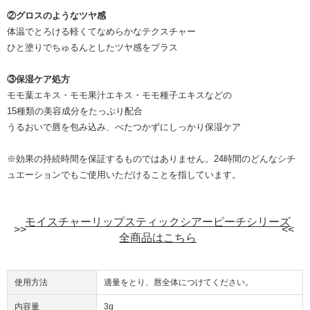
②グロスのようなツヤ感
体温でとろける軽くてなめらかなテクスチャー
ひと塗りでちゅるんとしたツヤ感をプラス
③保湿ケア処方
モモ葉エキス・モモ果汁エキス・モモ種子エキスなどの
15種類の美容成分をたっぷり配合
うるおいで唇を包み込み、べたつかずにしっかり保湿ケア
※効果の持続時間を保証するものではありません。24時間のどんなシチ
ュエーションでもご使用いただけることを指しています。
モイスチャーリップスティックシアーピーチシリーズ
全商品はこちら
使用方法
適量をとり、唇全体につけてください。
内容量
3g