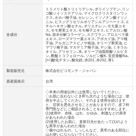
トリメリト酸トリトリデシル､ポリイソブテン､リン
ゴ酸ジイソステアリル､マイクロクリスタリンワッ
クス､ホホバ種子油､セレシン､イソノナン酸イソノ
ニル､ビスジグリセリルポリアシルアジペート-2､エ
チルヘキサン酸セチル､ポリエチレン､モモ葉エキ
ス､モモ果実エキス､モモ種子エキス､ヒアルロン酸
全成分
Na､加水分解コラーゲン､スクワラン､アロエベラ葉
エキス､ローズマリー葉エキス､アボカド油､アマ種
子油､アルガニアスピノサ核油､オリーブ果実油､ヒ
マワリ種子油､マカデミア種子油､ヤシ油､ミネラル
オイル､グリセリン､水､オリーブ油脂肪酸ソルビタ
ン､酢酸トコフェロール､ソルビン酸K､安息香酸Na､
[+/-]酸化チタン､酸化鉄､赤201､赤202､青1
製造販売元
株式会社ピコモンテ・ジャパン
原産国表示
台湾
◇本来の用途以外には使用しないでください。
◇お肌に合わないとき即ち次のような場合には、使
用を中止してください。そのまま使用を続けます
と、症状を悪化させることがありますので、皮フ科
専門医などにご相談されることをおすすめします。
(1)使用中、赤味、はれ、かゆみ、刺激などの異常
があらわれた場合
(2)使用したお肌に、直射日光があたって(1)のよう
な異常があらわれた場合
◇傷やはれもの、しっしんなど、異常のある部位に
はお使いにならないでください。