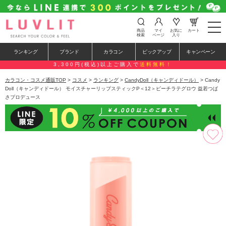
t
商品
マイ
お気に
カート
o
検索
ページ
入り
g
g
ランキング
ブランド
カラコン
ピックアップ
キャンペーン
l
e
3,300円(税込)以上ご購入で
送料無料！
n
a
カラコン・コスメ通販TOP
>
コスメ
>
ランキング
>
CandyDoll（キャンディドール）
> Candy
v
Doll（キャンディドール） モイスチャーリップスティックP＜12＞ピーチラテグロウ 益若つば
i
さプロデュース
g
a
t
i
o
n