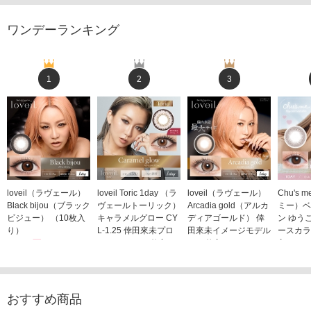
ワンデーランキング
1
2
3
loveil（ラヴェール）
loveil Toric 1day （ラ
loveil（ラヴェール）
Chu's
Black bijou（ブラック
ヴェールトーリック）
Arcadia gold（アルカ
ミー）ベ
ビジュー） （10枚入
キャラメルグロー CY
ディアゴールド） 倖
ン ゆう
り）
L-1.25 倖田來未プロ
田來未イメージモデル
ースカラ
1,760円
デュース （10枚入
（10枚入り）
入り）
(税込)
り）
1,760円
1,705
(税込)
1,760円
(税込)
おすすめ商品