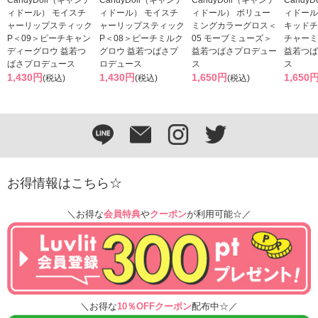
ィドール） モイスチ
ィドール） モイスチ
ィドール） ボリュー
ィドール
ャーリップスティック
ャーリップスティック
ミングカラーグロス＜
キッドチ
P＜09＞ピーチキャン
P＜08＞ピーチミルク
05 モーブミューズ＞
チャーミ
ディーグロウ 益若つ
グロウ 益若つばさプ
益若つばさプロデュー
益若つば
ばさプロデュース
ロデュース
ス
ス
1,430円
1,430円
1,650円
1,650
(税込)
(税込)
(税込)
お得情報はこちら☆
＼お得な
会員特典
や
クーポン
が利用可能☆／
＼お得な
10％OFFクーポン
配布中☆／