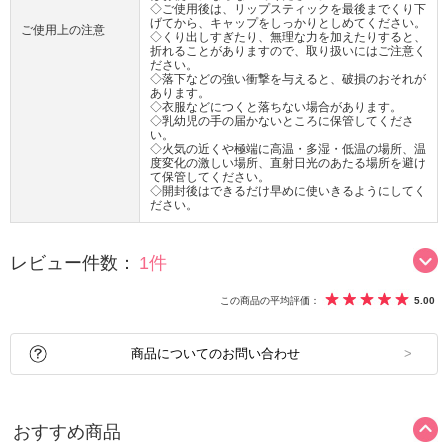
◇ご使用後は、リップスティックを最後までくり下
げてから、キャップをしっかりとしめてください。
ご使用上の注意
◇くり出しすぎたり、無理な力を加えたりすると、
折れることがありますので、取り扱いにはご注意く
ださい。
◇落下などの強い衝撃を与えると、破損のおそれが
あります。
◇衣服などにつくと落ちない場合があります。
◇乳幼児の手の届かないところに保管してくださ
い。
◇火気の近くや極端に高温・多湿・低温の場所、温
度変化の激しい場所、直射日光のあたる場所を避け
て保管してください。
◇開封後はできるだけ早めに使いきるようにしてく
ださい。
レビュー件数：
1件
この商品の平均評価：
5.00
商品についてのお問い合わせ
おすすめ商品